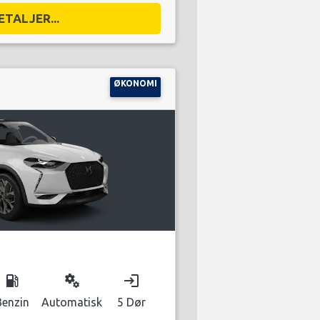
ETALJER...
ØKONOMI
local_gas_station
miscellaneous_services
login
Benzin
Automatisk
5 Dør