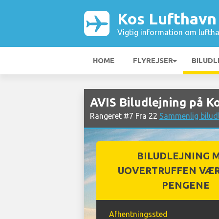
Kos Lufthavn
Vigtig information om luftha
HOME
FLYREJSER
BILUDL
AVIS Biludlejning på K
Rangeret #7 Fra 22
Sammenlig biludl
BILUDLEJNING 
UOVERTRUFFEN VÆR
PENGENE
Afhentningssted