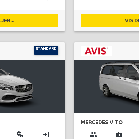
JER...
VIS D
STANDARD
MERCEDES VITO
miscellaneous_services
login
group
business_center