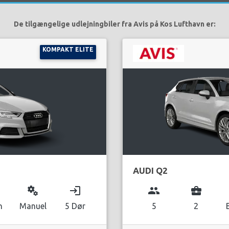
De tilgængelige udlejningbiler fra Avis på Kos Lufthavn er:
KOMPAKT ELITE
AUDI Q2
miscellaneous_services
login
group
business_center
n
Manuel
5 Dør
5
2