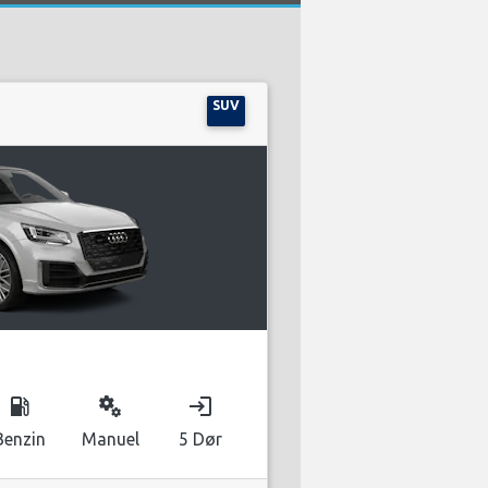
SUV
local_gas_station
miscellaneous_services
login
Benzin
Manuel
5 Dør