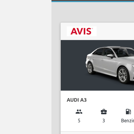
AUDI A3
group
business_center
local_gas_station
5
3
Benzi