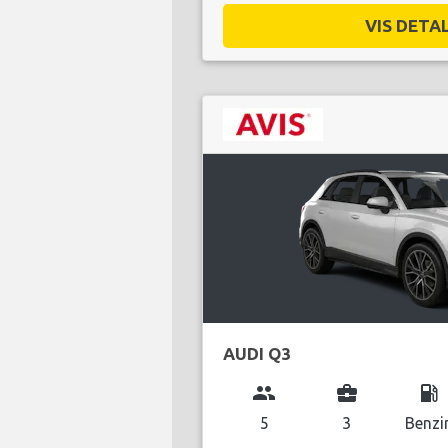
VIS DETAL
AUDI Q3
group
business_center
local_gas_station
5
3
Benzi