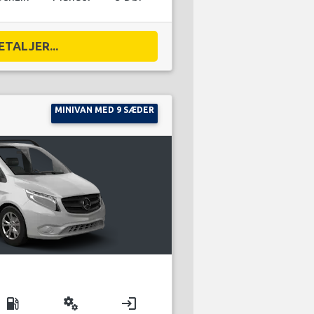
ETALJER...
MINIVAN MED 9 SÆDER
local_gas_station
miscellaneous_services
login