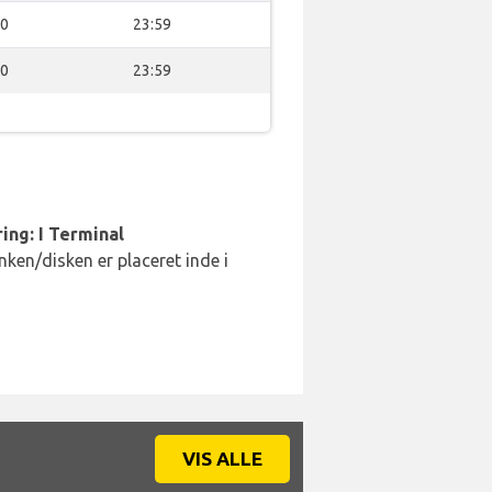
00
23:59
00
23:59
ing: I Terminal
ken/disken er placeret inde i
VIS ALLE