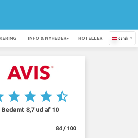
KERING
INFO & NYHEDER
HOTELLER
dansk
ar
star
star
star
star_half
Bedømt 8,7 ud af 10
84 / 100