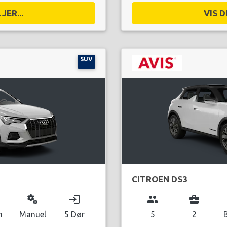
JER...
VIS D
SUV
CITROEN DS3
miscellaneous_services
login
group
business_center
n
Manuel
5 Dør
5
2