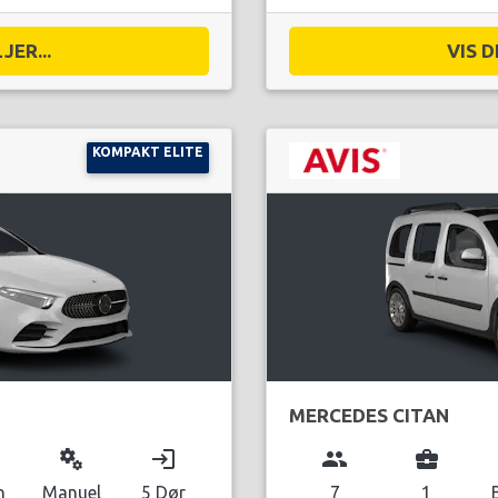
JER...
VIS D
KOMPAKT ELITE
MERCEDES CITAN
miscellaneous_services
login
group
business_center
n
Manuel
5 Dør
7
1