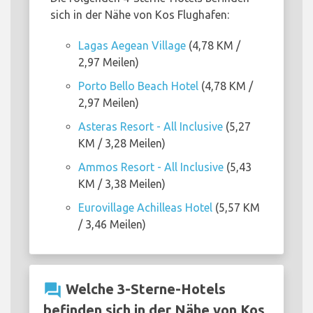
sich in der Nähe von Kos Flughafen:
Lagas Aegean Village
(4,78 KM /
2,97 Meilen)
Porto Bello Beach Hotel
(4,78 KM /
2,97 Meilen)
Asteras Resort - All Inclusive
(5,27
KM / 3,28 Meilen)
Ammos Resort - All Inclusive
(5,43
KM / 3,38 Meilen)
Eurovillage Achilleas Hotel
(5,57 KM
/ 3,46 Meilen)
question_answer
Welche 3-Sterne-Hotels
befinden sich in der Nähe von Kos