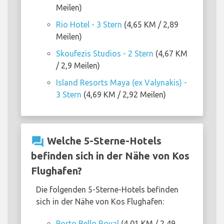
Meilen)
Rio Hotel - 3 Stern
(4,65 KM / 2,89
Meilen)
Skoufezis Studios - 2 Stern
(4,67 KM
/ 2,9 Meilen)
Island Resorts Maya (ex Valynakis) -
3 Stern
(4,69 KM / 2,92 Meilen)
question_answer
Welche 5-Sterne-Hotels
befinden sich in der Nähe von Kos
Flughafen?
Die folgenden 5-Sterne-Hotels befinden
sich in der Nähe von Kos Flughafen:
Porto Bello Royal
(4,01 KM / 2,49