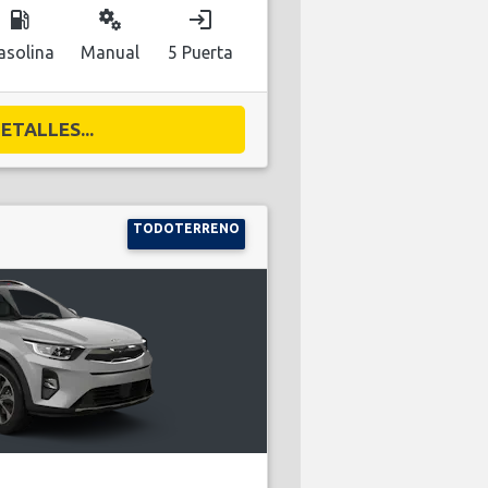
local_gas_station
miscellaneous_services
login
asolina
Manual
5 Puerta
ETALLES...
TODOTERRENO