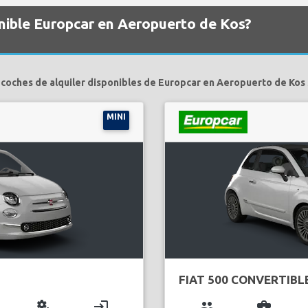
onible Europcar en Aeropuerto de Kos?
 coches de alquiler disponibles de Europcar en Aeropuerto de Kos 
MINI
FIAT 500 CONVERTIBL
miscellaneous_services
login
group
business_center