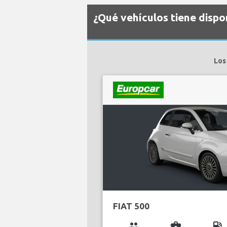
¿Qué vehículos tiene disp
Los
FIAT 500
group
business_center
local_gas_station