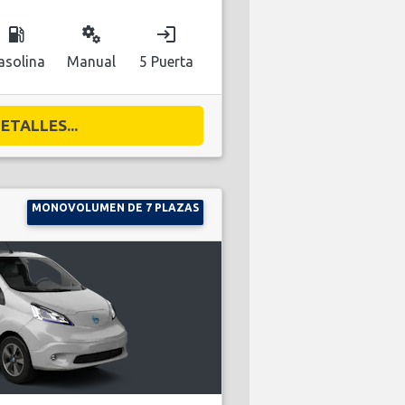
local_gas_station
miscellaneous_services
login
asolina
Manual
5 Puerta
ETALLES...
MONOVOLUMEN DE 7 PLAZAS