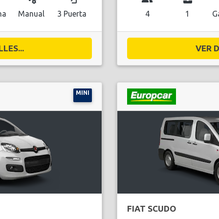
na
Manual
3 Puerta
4
1
G
LES...
VER D
MINI
FIAT SCUDO