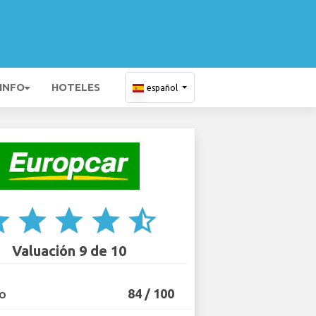
 INFO
HOTELES
español
ar
star
star
star
star_half
Valuación 9 de 10
84 / 100
IO