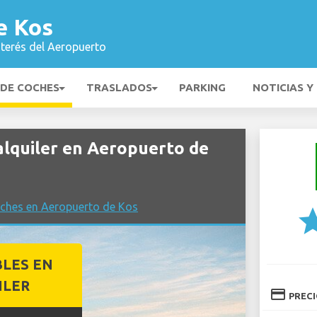
e Kos
nterés del Aeropuerto
 DE COCHES
TRASLADOS
PARKING
NOTICIAS Y
lquiler en Aeropuerto de
oches en Aeropuerto de Kos
st
BLES EN
ILER
credit_card
PREC