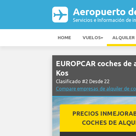
Aeropuerto d
Servicios e Información de i
HOME
VUELOS
ALQUILER
EUROPCAR coches de a
Kos
Clasificado #2 Desde 22
Compare empresas de alquiler de c
PRECIOS INMEJORA
COCHES DE ALQU