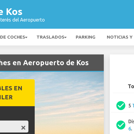
e Kos
nterés del Aeropuerto
 DE COCHES
TRASLADOS
PARKING
NOTICIAS Y
ches en Aeropuerto de Kos
To
BLES EN
ILER
check_circle
5
Di
check_circle
6
.