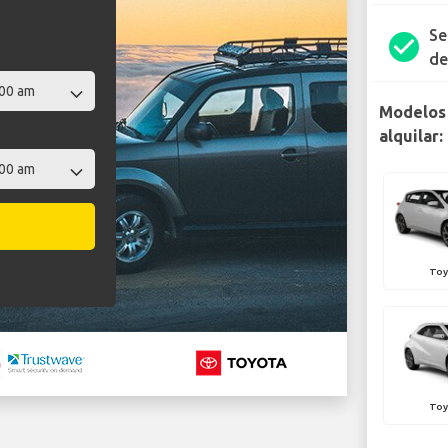
Se
check_circle
de
Modelos 
alquilar:
Toy
Toy