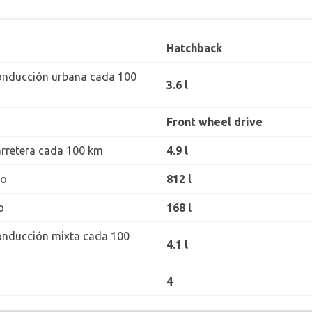
Hatchback
onducción urbana cada 100
3.6 l
Front wheel drive
rretera cada 100 km
4.9 l
ro
812 l
o
168 l
onducción mixta cada 100
4.1 l
4