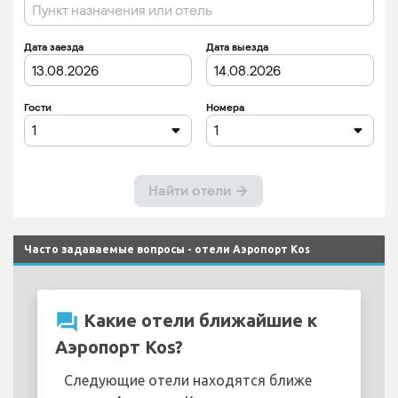
Часто задаваемые вопросы - отели Аэропорт Kos
question_answer
Какие отели ближайшие к
Аэропорт Kos?
Следующие отели находятся ближе