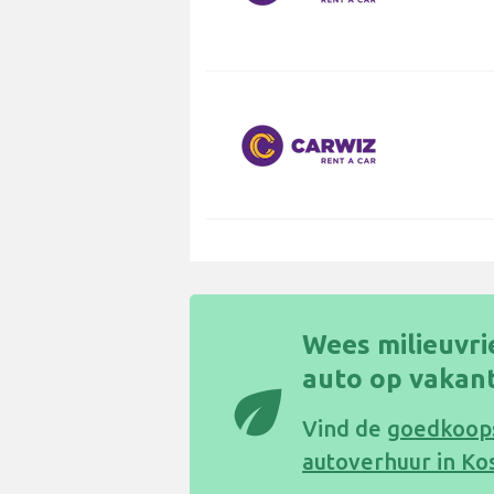
Wees milieuvri
auto op vakant
eco
Vind de
goedkoops
autoverhuur in Ko