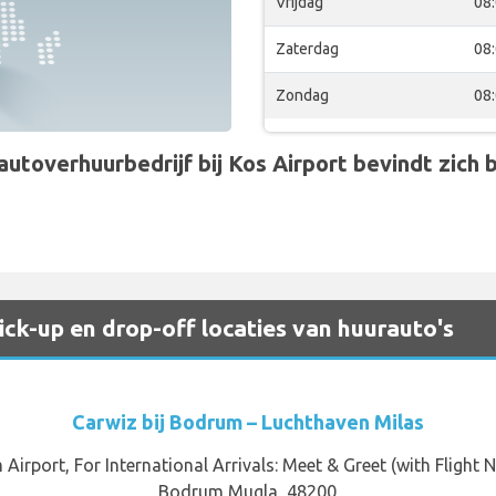
Vrijdag
08
Zaterdag
08
Zondag
08
toverhuurbedrijf bij Kos Airport bevindt zich bi
ck-up en drop-off locaties van huurauto's
Carwiz bij Bodrum – Luchthaven Milas
Airport, For International Arrivals: Meet & Greet (with Flight 
Bodrum Mugla, 48200