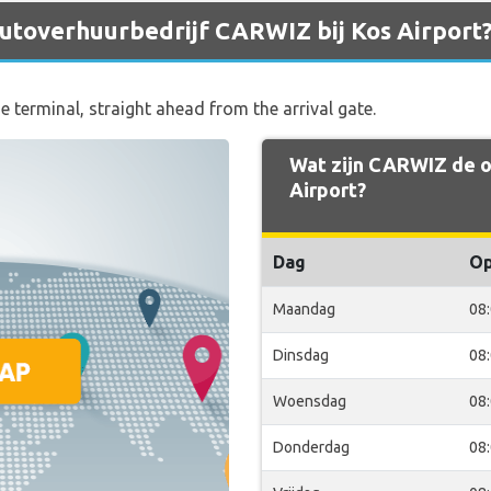
 autoverhuurbedrijf CARWIZ bij Kos Airport
e terminal, straight ahead from the arrival gate.
Wat zijn CARWIZ de o
Airport?
Dag
O
Maandag
08
Dinsdag
08
Woensdag
08
Donderdag
08