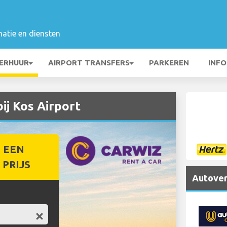
matie en diensten
ERHUUR
AIRPORT TRANSFERS
PARKEREN
INFO
j Kos Airport
 EEN
PRIJS
Autover