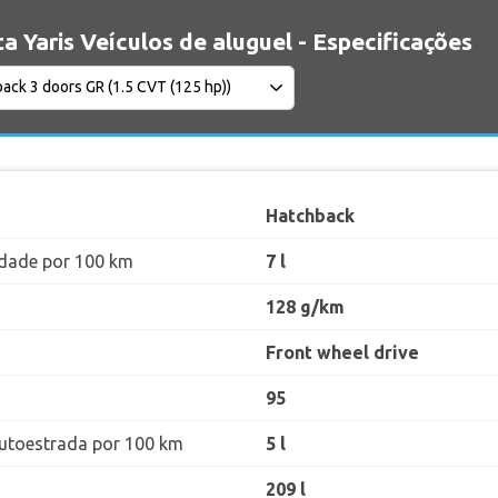
a Yaris Veículos de aluguel - Especificações
Hatchback
dade por 100 km
7 l
128 g/km
Front wheel drive
95
utoestrada por 100 km
5 l
209 l