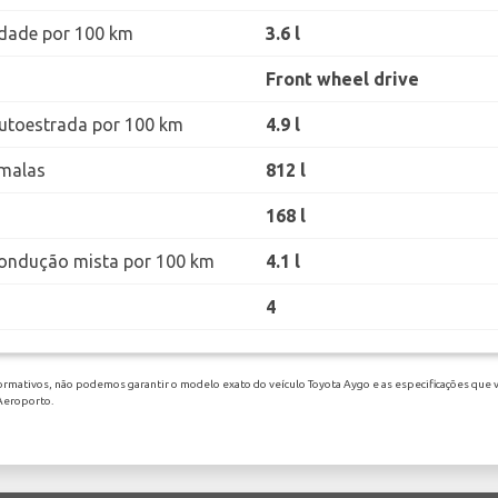
dade por 100 km
3.6 l
Front wheel drive
utoestrada por 100 km
4.9 l
malas
812 l
168 l
ondução mista por 100 km
4.1 l
4
ormativos, não podemos garantir o modelo exato do veículo Toyota Aygo e as especificações que v
 Aeroporto.