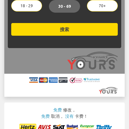
18 - 29
70+
30 - 69
搜索
免费
修改，
免费
取消，
没有
卡费！