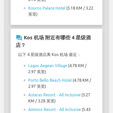
Kouros Palace Hotel
(5.18 KM / 3.22
英里)
question_answer
Kos 机场 附近有哪些 4 星级酒
店？
以下 4 星级酒店离 Kos 机场 最近：
Lagas Aegean Village
(4.78 KM /
2.97 英里)
Porto Bello Beach Hotel
(4.78 KM /
2.97 英里)
Asteras Resort - All Inclusive
(5.27
KM / 3.28 英里)
Ammos Resort - All Inclusive
(5.43