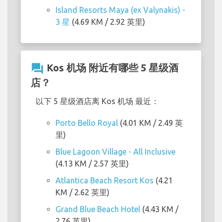
Island Resorts Maya (ex Valynakis) -
3 星
(4.69 KM / 2.92 英里)
question_answer
Kos 机场 附近有哪些 5 星级酒
店？
以下 5 星级酒店离 Kos 机场 最近：
Porto Bello Royal
(4.01 KM / 2.49 英
里)
Blue Lagoon Village - All Inclusive
(4.13 KM / 2.57 英里)
Atlantica Beach Resort Kos
(4.21
KM / 2.62 英里)
Grand Blue Beach Hotel
(4.43 KM /
2.76 英里)