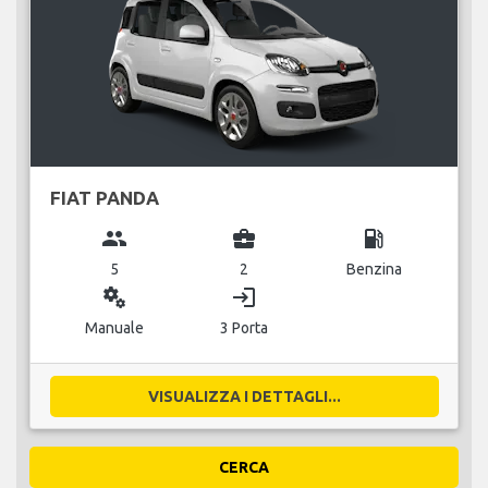
FIAT PANDA
group
business_center
local_gas_station
5
2
Benzina
miscellaneous_services
login
Manuale
3 Porta
VISUALIZZA I DETTAGLI...
CERCA