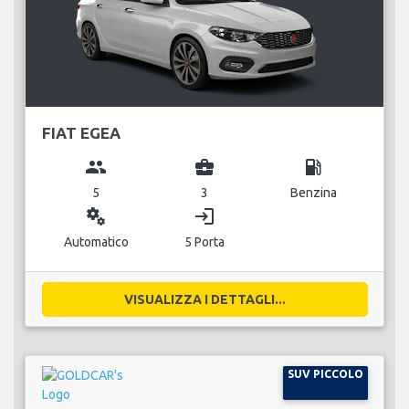
FIAT EGEA
group
business_center
local_gas_station
5
3
Benzina
miscellaneous_services
login
Automatico
5 Porta
VISUALIZZA I DETTAGLI...
SUV PICCOLO