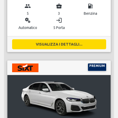
group
business_center
local_gas_station
5
3
Benzina
miscellaneous_services
login
Automatico
5 Porta
VISUALIZZA I DETTAGLI...
PREMIUM