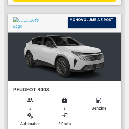
MONOVOLUME A 5 POSTI
PEUGEOT 3008
group
business_center
local_gas_station
5
2
Benzina
miscellaneous_services
login
Automatico
5 Porta