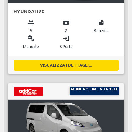
HYUNDAI I20
group
business_center
local_gas_station
5
2
Benzina
miscellaneous_services
login
Manuale
5 Porta
VISUALIZZA I DETTAGLI...
MONOVOLUME A 7 POSTI