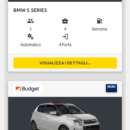
BMW 5 SERIES
group
business_center
local_gas_station
5
4
Benzina
miscellaneous_services
login
Automatico
4 Porta
VISUALIZZA I DETTAGLI...
MINI