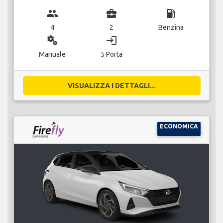
group
business_center
local_gas_station
4
2
Benzina
miscellaneous_services
login
Manuale
5 Porta
VISUALIZZA I DETTAGLI...
ECONOMICA