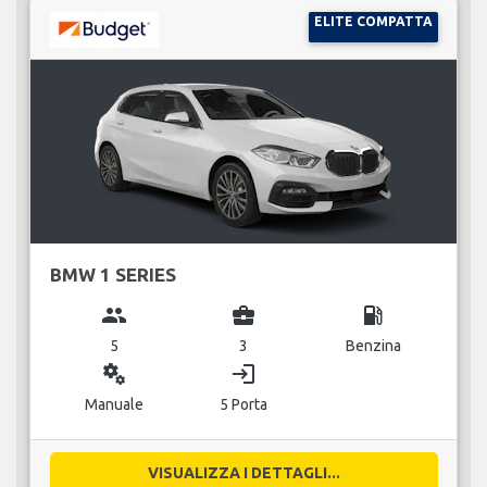
ELITE COMPATTA
BMW 1 SERIES
group
business_center
local_gas_station
5
3
Benzina
miscellaneous_services
login
Manuale
5 Porta
VISUALIZZA I DETTAGLI...