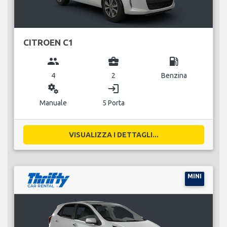
CITROEN C1
group
business_center
local_gas_station
4
2
Benzina
miscellaneous_services
login
Manuale
5 Porta
VISUALIZZA I DETTAGLI...
MINI