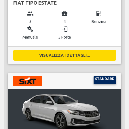
FIAT TIPO ESTATE
group
business_center
local_gas_station
5
4
Benzina
miscellaneous_services
login
Manuale
5 Porta
VISUALIZZA I DETTAGLI...
STANDARD