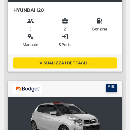
HYUNDAI I20
group
business_center
local_gas_station
5
2
Benzina
miscellaneous_services
login
Manuale
5 Porta
VISUALIZZA I DETTAGLI...
MINI