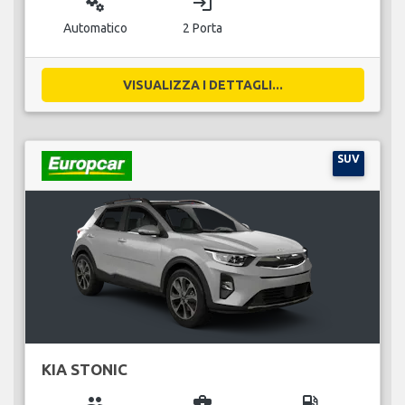
miscellaneous_services
login
Automatico
2 Porta
VISUALIZZA I DETTAGLI...
SUV
KIA STONIC
group
business_center
local_gas_station