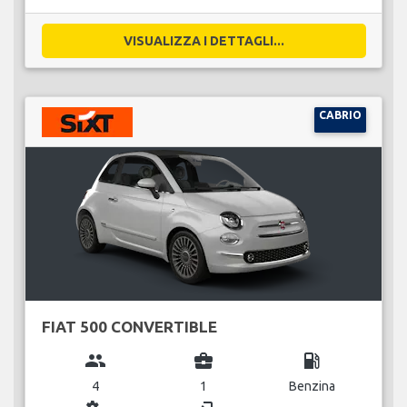
VISUALIZZA I DETTAGLI...
CABRIO
FIAT 500 CONVERTIBLE
group
business_center
local_gas_station
4
1
Benzina