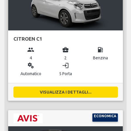
CITROEN C1
group
business_center
local_gas_station
4
2
Benzina
miscellaneous_services
login
Automatico
5 Porta
VISUALIZZA I DETTAGLI...
ECONOMICA