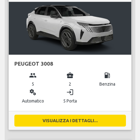
PEUGEOT 3008
group
business_center
local_gas_station
5
2
Benzina
miscellaneous_services
login
Automatico
5 Porta
VISUALIZZA I DETTAGLI...