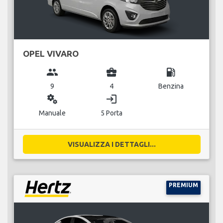
OPEL VIVARO
group
business_center
local_gas_station
9
4
Benzina
miscellaneous_services
login
Manuale
5 Porta
VISUALIZZA I DETTAGLI...
PREMIUM