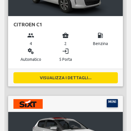
CITROEN C1
group
business_center
local_gas_station
4
2
Benzina
miscellaneous_services
login
Automatico
5 Porta
VISUALIZZA I DETTAGLI...
MINI