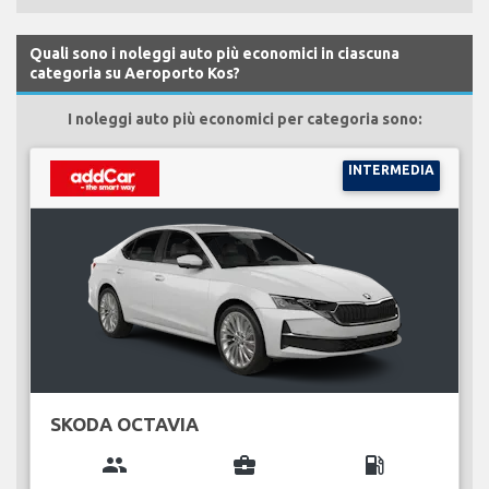
Quali sono i noleggi auto più economici in ciascuna
categoria su Aeroporto Kos?
I noleggi auto più economici per categoria sono:
INTERMEDIA
SKODA OCTAVIA
group
business_center
local_gas_station