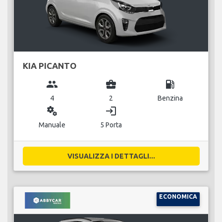
KIA PICANTO
group
business_center
local_gas_station
4
2
Benzina
miscellaneous_services
login
Manuale
5 Porta
VISUALIZZA I DETTAGLI...
ECONOMICA