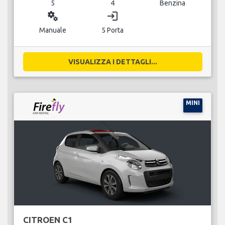
5
4
Benzina
miscellaneous_services
login
Manuale
5 Porta
VISUALIZZA I DETTAGLI...
MINI
CITROEN C1