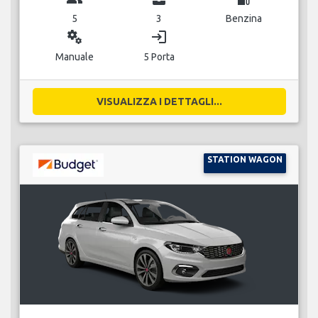
5
3
Benzina
miscellaneous_services
login
Manuale
5 Porta
VISUALIZZA I DETTAGLI...
STATION WAGON