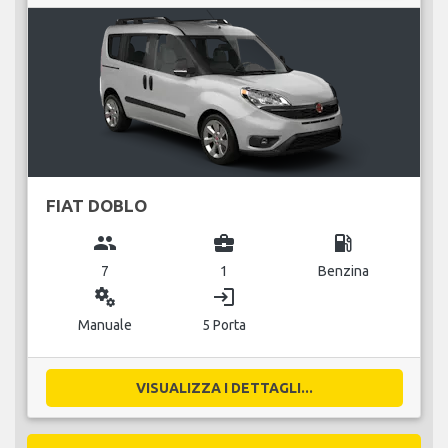
FIAT DOBLO
group
business_center
local_gas_station
7
1
Benzina
miscellaneous_services
login
Manuale
5 Porta
VISUALIZZA I DETTAGLI...