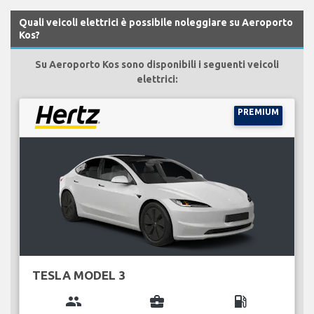
Quali veicoli elettrici è possibile noleggiare su Aeroporto
Kos?
Su Aeroporto Kos sono disponibili i seguenti veicoli
elettrici:
PREMIUM
TESLA MODEL 3
group
business_center
local_gas_station