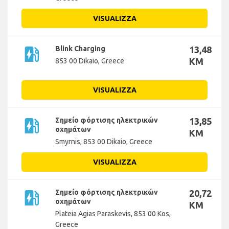
VISUALIZZA
ev_station
Blink Charging
13,48
KM
853 00 Dikaio, Greece
VISUALIZZA
ev_station
Σημείο φόρτισης ηλεκτρικών
13,85
οχημάτων
KM
Smyrnis, 853 00 Dikaio, Greece
VISUALIZZA
ev_station
Σημείο φόρτισης ηλεκτρικών
20,72
οχημάτων
KM
Plateia Agias Paraskevis, 853 00 Kos,
Greece