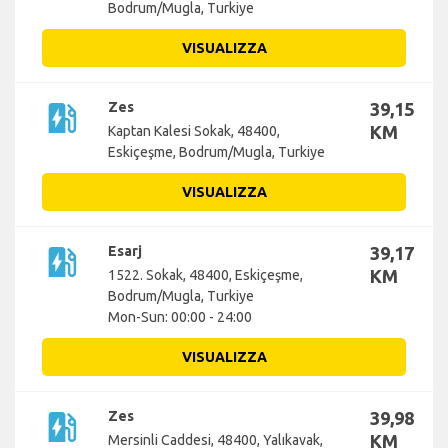
Bodrum/Mugla, Turkiye
VISUALIZZA
ev_station
Zes
39,15
KM
Kaptan Kalesi Sokak, 48400,
Eskiçeşme, Bodrum/Mugla, Turkiye
VISUALIZZA
ev_station
Esarj
39,17
KM
1522. Sokak, 48400, Eskiçeşme,
Bodrum/Mugla, Turkiye
Mon-Sun: 00:00 - 24:00
VISUALIZZA
ev_station
Zes
39,98
KM
Mersinli Caddesi, 48400, Yalıkavak,