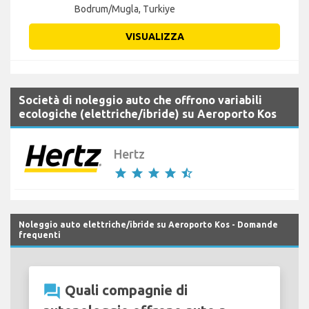
Bodrum/Mugla, Turkiye
VISUALIZZA
Società di noleggio auto che offrono variabili
ecologiche (elettriche/ibride) su Aeroporto Kos
Hertz
star
star
star
star
star_half
Noleggio auto elettriche/ibride su Aeroporto Kos - Domande
frequenti
question_answer
Quali compagnie di