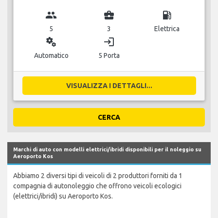
group
business_center
local_gas_station
5
3
Elettrica
miscellaneous_services
login
Automatico
5 Porta
VISUALIZZA I DETTAGLI...
CERCA
Marchi di auto con modelli elettrici/ibridi disponibili per il noleggio su
Aeroporto Kos
Abbiamo 2 diversi tipi di veicoli di 2 produttori forniti da 1
compagnia di autonoleggio che offrono veicoli ecologici
(elettrici/ibridi) su Aeroporto Kos.