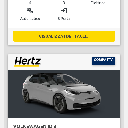
4
3
Elettrica
miscellaneous_services
login
Automatico
5 Porta
VISUALIZZA I DETTAGLI...
COMPATTA
VOLKSWAGEN ID.3