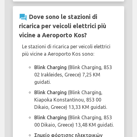
question_answer
Dove sono le stazioni di
ricarica per veicoli elettrici più
vicine a Aeroporto Kos?
Le stazioni di ricarica per veicoli elettrici
più vicine a Aeroporto Kos sono:
Blink Charging
(Blink Charging, 853
02 Irakleides, Greece) 7,25 KM
guidati.
Blink Charging
(Blink Charging,
Kiapoka Konstantinou, 853 00
Dikaio, Greece) 13,33 KM guidati.
Blink Charging
(Blink Charging, 853
00 Dikaio, Greece) 13,48 KM guidati.
Σημείο φόρτισης ηλεκτρικών