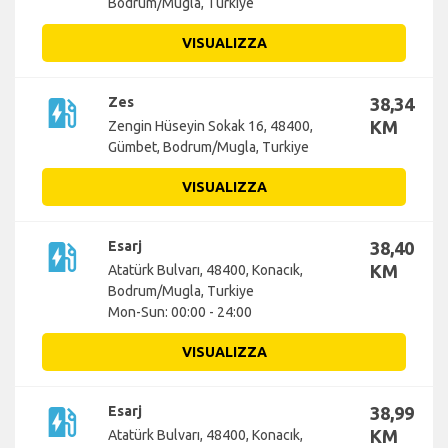
Bodrum/Mugla, Turkiye
VISUALIZZA
ev_station
Zes
38,34
KM
Zengin Hüseyin Sokak 16, 48400,
Gümbet, Bodrum/Mugla, Turkiye
VISUALIZZA
ev_station
Esarj
38,40
KM
Atatürk Bulvarı, 48400, Konacık,
Bodrum/Mugla, Turkiye
Mon-Sun: 00:00 - 24:00
VISUALIZZA
ev_station
Esarj
38,99
KM
Atatürk Bulvarı, 48400, Konacık,