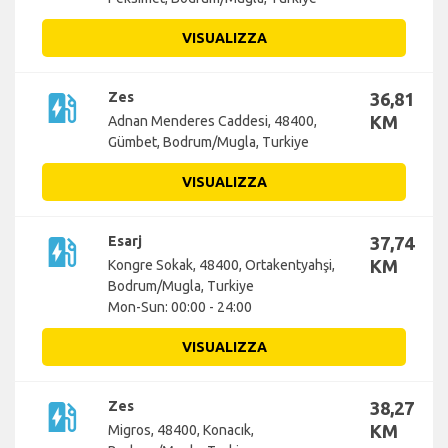
VISUALIZZA
ev_station
Zes
36,81
KM
Adnan Menderes Caddesi, 48400,
Gümbet, Bodrum/Mugla, Turkiye
VISUALIZZA
ev_station
Esarj
37,74
KM
Kongre Sokak, 48400, Ortakentyahşi,
Bodrum/Mugla, Turkiye
Mon-Sun: 00:00 - 24:00
VISUALIZZA
ev_station
Zes
38,27
KM
Migros, 48400, Konacık,