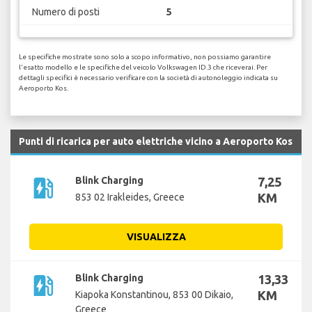
Numero di posti
5
Le specifiche mostrate sono solo a scopo informativo, non possiamo garantire
l'esatto modello e le specifiche del veicolo Volkswagen ID.3 che riceverai. Per
dettagli specifici è necessario verificare con la società di autonoleggio indicata su
Aeroporto Kos.
Punti di ricarica per auto elettriche vicino a Aeroporto Kos
ev_station
Blink Charging
7,25
KM
853 02 Irakleides, Greece
VISUALIZZA
ev_station
Blink Charging
13,33
KM
Kiapoka Konstantinou, 853 00 Dikaio,
Greece