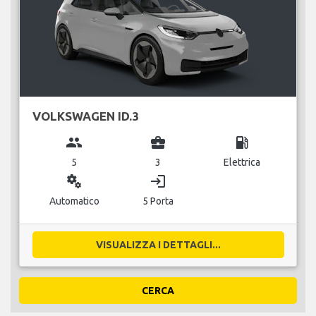
VOLKSWAGEN ID.3
group
business_center
local_gas_station
5
3
Elettrica
miscellaneous_services
login
Automatico
5 Porta
VISUALIZZA I DETTAGLI...
CERCA