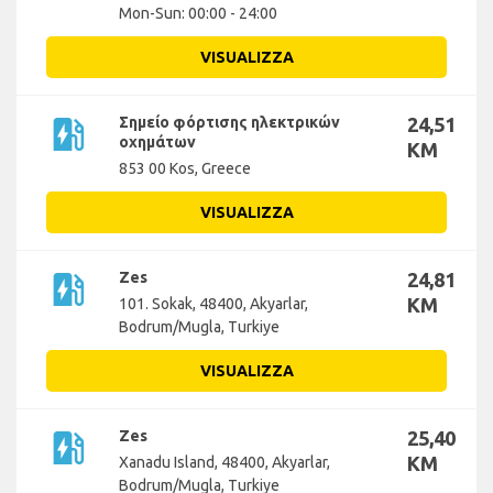
Mon-Sun: 00:00 - 24:00
VISUALIZZA
ev_station
Σημείο φόρτισης ηλεκτρικών
24,51
οχημάτων
KM
853 00 Kos, Greece
VISUALIZZA
ev_station
Zes
24,81
KM
101. Sokak, 48400, Akyarlar,
Bodrum/Mugla, Turkiye
VISUALIZZA
ev_station
Zes
25,40
KM
Xanadu Island, 48400, Akyarlar,
Bodrum/Mugla, Turkiye