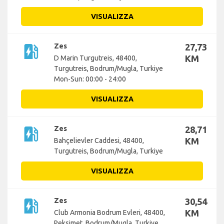
VISUALIZZA
ev_station
Zes
27,73
KM
D Marin Turgutreis, 48400,
Turgutreis, Bodrum/Mugla, Turkiye
Mon-Sun: 00:00 - 24:00
VISUALIZZA
ev_station
Zes
28,71
KM
Bahçelievler Caddesi, 48400,
Turgutreis, Bodrum/Mugla, Turkiye
VISUALIZZA
ev_station
Zes
30,54
KM
Club Armonia Bodrum Evleri, 48400,
Peksimet, Bodrum/Mugla, Turkiye