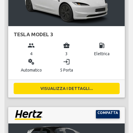
TESLA MODEL 3
group
business_center
local_gas_station
4
3
Elettrica
miscellaneous_services
login
Automatico
5 Porta
VISUALIZZA I DETTAGLI...
COMPATTA