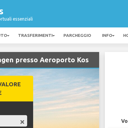
s
rtuali essenziali
UTO
TRASFERIMENTI
PARCHEGGIO
INFO
H
agen presso Aeroporto Kos
VALORE
E
Vo