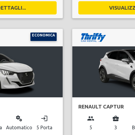
ETTAGLI...
VISUALIZZ
ECONOMICA
RENAULT CAPTUR
miscellaneous_services
login
group
business_center
a
Automatico
5 Porta
5
3
B