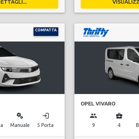
ETTAGLI...
VISUALIZZ
COMPATTA
OPEL VIVARO
miscellaneous_services
login
group
business_center
na
Manuale
5 Porta
9
4
B