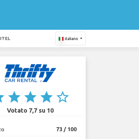
OTEL
italiano
ar
star
star
star
star_border
Votato 7,7 su 10
73 / 100
ZO