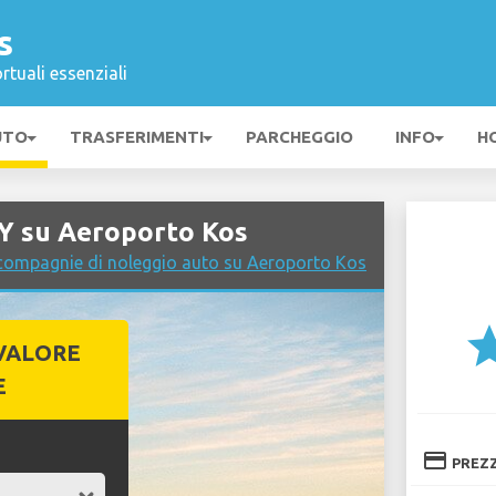
s
rtuali essenziali
UTO
TRASFERIMENTI
PARCHEGGIO
INFO
H
Y su Aeroporto Kos
 compagnie di noleggio auto su Aeroporto Kos
st
VALORE
E
credit_card
PREZ