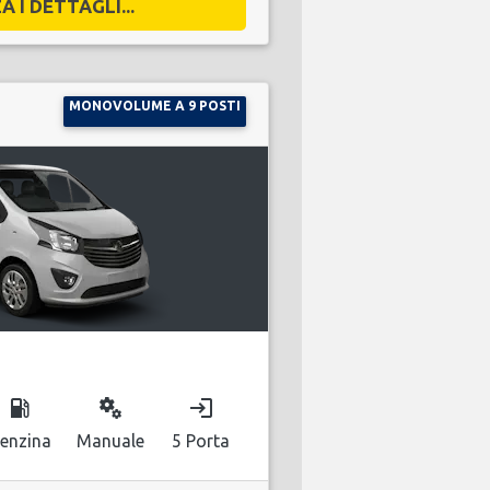
A I DETTAGLI...
MONOVOLUME A 9 POSTI
local_gas_station
miscellaneous_services
login
enzina
Manuale
5 Porta