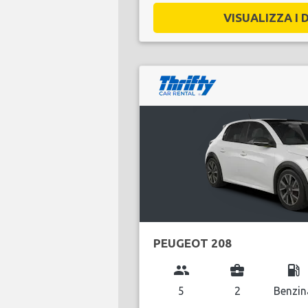
VISUALIZZA I D
PEUGEOT 208
group
business_center
local_gas_station
5
2
Benzin