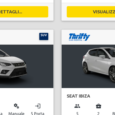
ETTAGLI...
VISUALIZZ
SUV
SEAT IBIZA
miscellaneous_services
login
group
business_center
na
Manuale
5 Porta
5
2
B