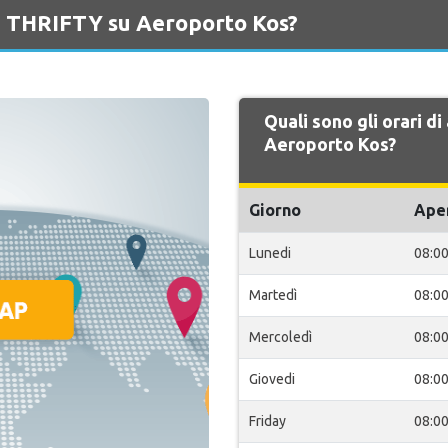
di THRIFTY su Aeroporto Kos?
Quali sono gli orari d
Aeroporto Kos?
Giorno
Ape
Lunedi
08:0
Martedì
08:0
Mercoledì
08:0
Giovedi
08:0
Friday
08:0