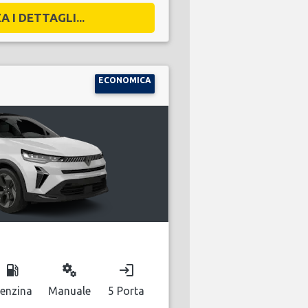
A I DETTAGLI...
ECONOMICA
local_gas_station
miscellaneous_services
login
enzina
Manuale
5 Porta