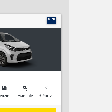
MINI
local_gas_station
miscellaneous_services
login
enzina
Manuale
5 Porta