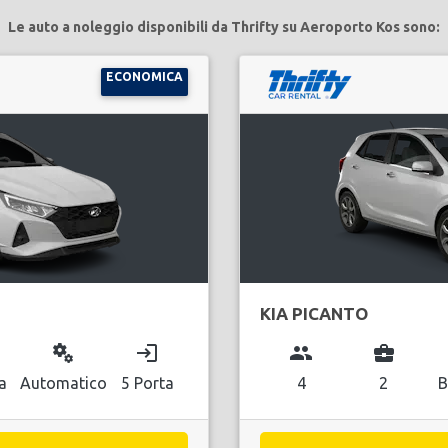
Le auto a noleggio disponibili da Thrifty su Aeroporto Kos sono:
ECONOMICA
KIA PICANTO
miscellaneous_services
login
group
business_center
a
Automatico
5 Porta
4
2
B