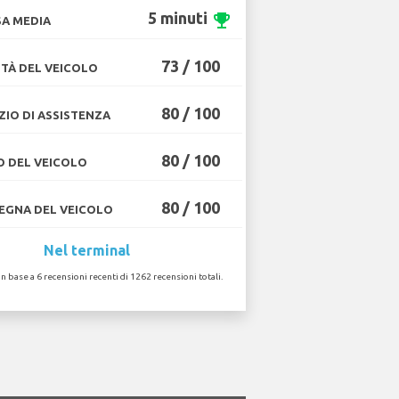
5 minuti
emoji_events
A MEDIA
73 / 100
TÀ DEL VEICOLO
80 / 100
ZIO DI ASSISTENZA
80 / 100
O DEL VEICOLO
80 / 100
GNA DEL VEICOLO
Nel terminal
in base a 6 recensioni recenti di 1262 recensioni totali.