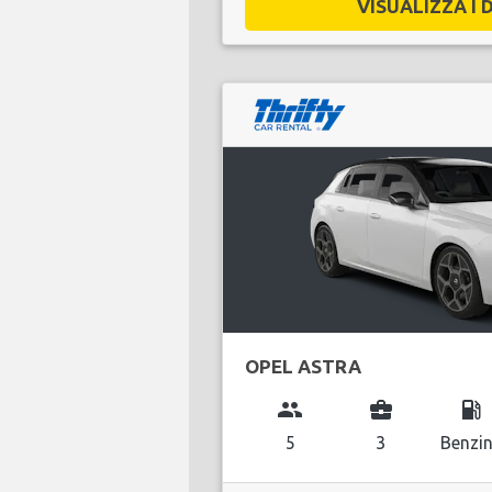
VISUALIZZA I D
OPEL ASTRA
group
business_center
local_gas_station
5
3
Benzi