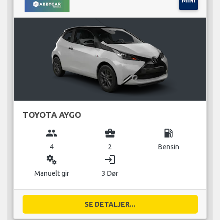
MINI
TOYOTA AYGO
group
business_center
local_gas_station
4
2
Bensin
miscellaneous_services
login
Manuelt gir
3 Dør
SE DETALJER...