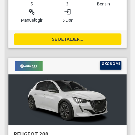
5
3
Bensin
miscellaneous_services
login
Manuelt gir
5 Dør
SE DETALJER...
ØKONOMI
PEUGEOT 208