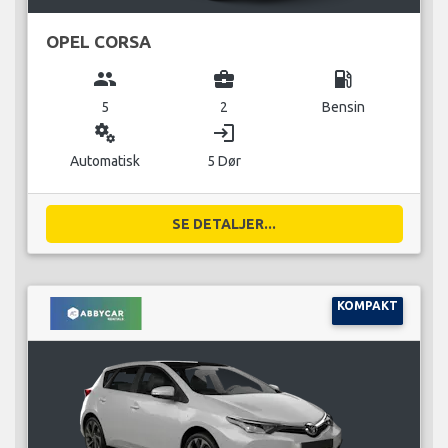
OPEL CORSA
group
business_center
local_gas_station
5
2
Bensin
miscellaneous_services
login
Automatisk
5 Dør
SE DETALJER...
KOMPAKT