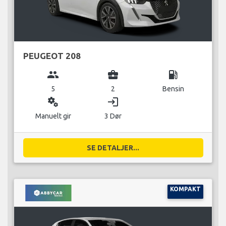
PEUGEOT 208
group
business_center
local_gas_station
5
2
Bensin
miscellaneous_services
login
Manuelt gir
3 Dør
SE DETALJER...
KOMPAKT