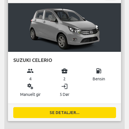
SUZUKI CELERIO
group
business_center
local_gas_station
4
2
Bensin
miscellaneous_services
login
Manuelt gir
5 Dør
SE DETALJER...