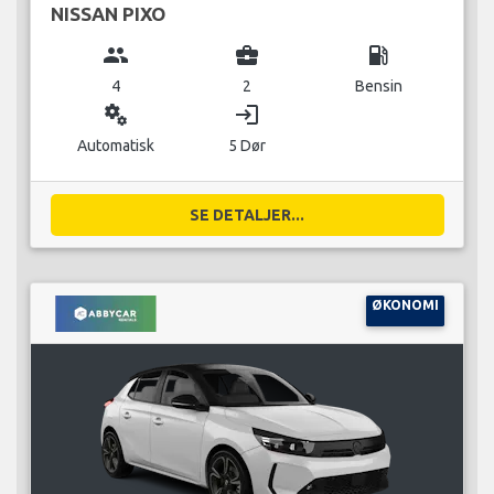
NISSAN PIXO
group
business_center
local_gas_station
4
2
Bensin
miscellaneous_services
login
Automatisk
5 Dør
SE DETALJER...
ØKONOMI