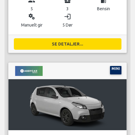
group
business_center
local_gas_station
5
3
Bensin
miscellaneous_services
login
Manuelt gir
5 Dør
SE DETALJER...
MINI