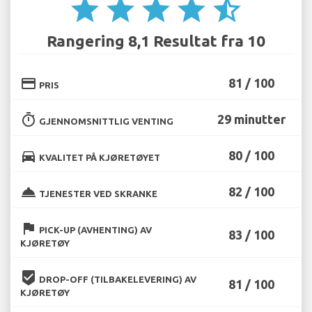
star
star
star
star
star_half
Rangering 8,1 Resultat fra 10
credit_card
81 / 100
PRIS
timer
29 minutter
GJENNOMSNITTLIG VENTING
directions_car
80 / 100
KVALITET PÅ KJØRETØYET
room_service
82 / 100
TJENESTER VED SKRANKE
flag
PICK-UP (AVHENTING) AV
83 / 100
KJØRETØY
beenhere
DROP-OFF (TILBAKELEVERING) AV
81 / 100
KJØRETØY