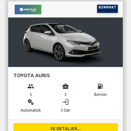
KOMPAKT
TOYOTA AURIS
group
business_center
local_gas_station
5
3
Bensin
miscellaneous_services
login
Automatisk
5 Dør
SE DETALJER...