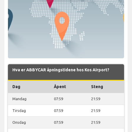
Hva er ABBYCAR åpningstidene hos Kos Airport?
Dag
Åpent
Steng
Mandag
07:59
21:59
Tirsdag
07:59
21:59
Onsdag
07:59
21:59