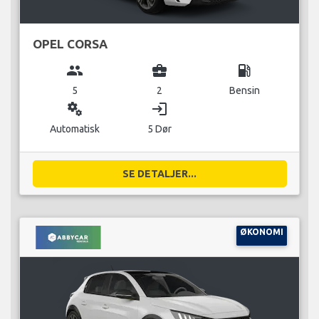
OPEL CORSA
group
business_center
local_gas_station
5
2
Bensin
miscellaneous_services
login
Automatisk
5 Dør
SE DETALJER...
ØKONOMI