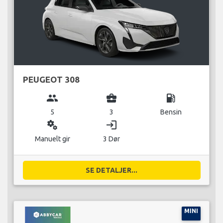
PEUGEOT 308
group
business_center
local_gas_station
5
3
Bensin
miscellaneous_services
login
Manuelt gir
3 Dør
SE DETALJER...
MINI