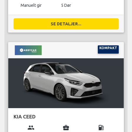
Manuelt gir
5 Dør
SE DETALJER...
KOMPAKT
KIA CEED
group
business_center
local_gas_station