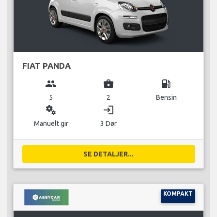
FIAT PANDA
group
business_center
local_gas_station
5
2
Bensin
miscellaneous_services
login
Manuelt gir
3 Dør
SE DETALJER...
KOMPAKT