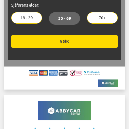
Sjåførens alder:
18 - 29
70+
30 - 69
SØK