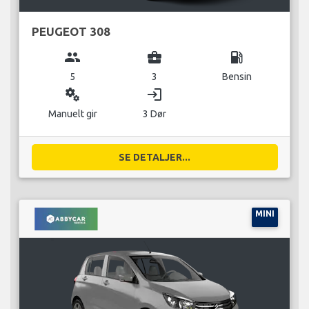
PEUGEOT 308
group
business_center
local_gas_station
5
3
Bensin
miscellaneous_services
login
Manuelt gir
3 Dør
SE DETALJER...
MINI