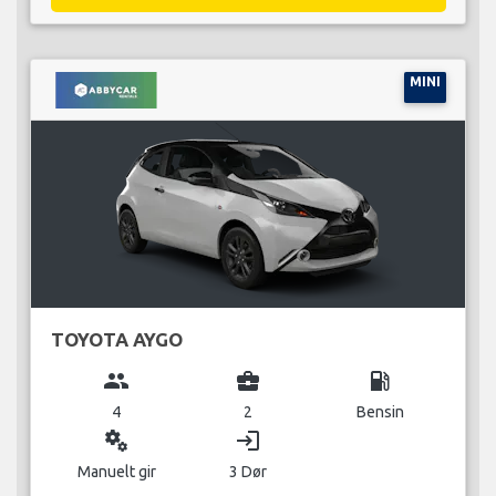
MINI
TOYOTA AYGO
group
business_center
local_gas_station
4
2
Bensin
miscellaneous_services
login
Manuelt gir
3 Dør