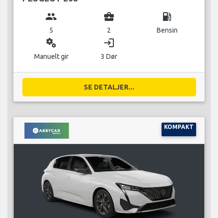
group
business_center
local_gas_station
5
2
Bensin
miscellaneous_services
login
Manuelt gir
3 Dør
SE DETALJER...
KOMPAKT