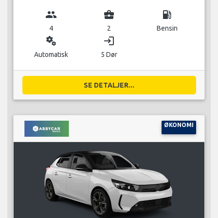
group
business_center
local_gas_station
4
2
Bensin
miscellaneous_services
login
Automatisk
5 Dør
SE DETALJER...
ØKONOMI