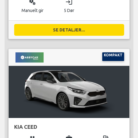
miscellaneous_services
login
Manuelt gir
5 Dør
SE DETALJER...
KOMPAKT
KIA CEED