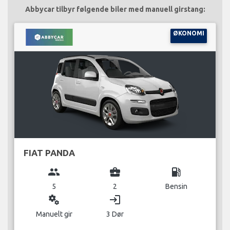
Abbycar tilbyr følgende biler med manuell girstang:
ØKONOMI
FIAT PANDA
group
business_center
local_gas_station
5
2
Bensin
miscellaneous_services
login
Manuelt gir
3 Dør