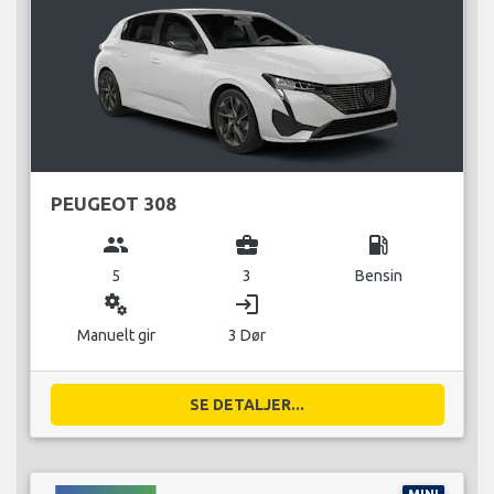
PEUGEOT 308
group
business_center
local_gas_station
5
3
Bensin
miscellaneous_services
login
Manuelt gir
3 Dør
SE DETALJER...