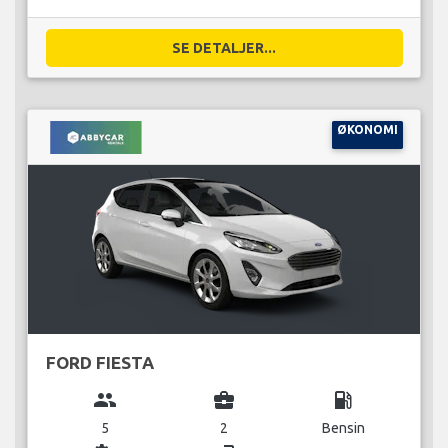
SE DETALJER...
ØKONOMI
FORD FIESTA
group
business_center
local_gas_station
5
2
Bensin