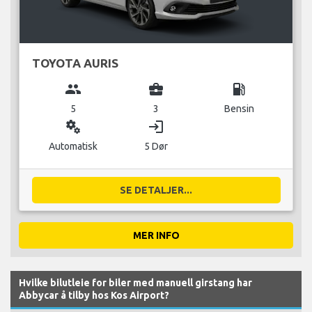
TOYOTA AURIS
group
business_center
local_gas_station
5
3
Bensin
miscellaneous_services
login
Automatisk
5 Dør
SE DETALJER...
MER INFO
Hvilke bilutleie for biler med manuell girstang har
Abbycar å tilby hos Kos Airport?