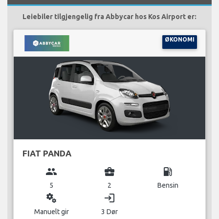
Leiebiler tilgjengelig fra Abbycar hos Kos Airport er:
ØKONOMI
FIAT PANDA
group
business_center
local_gas_station
5
2
Bensin
miscellaneous_services
login
Manuelt gir
3 Dør