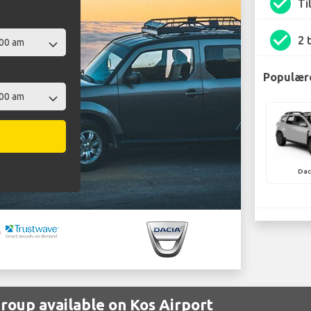
check_circle
Ti
check_circle
2 
Populære
Dac
group available on Kos Airport