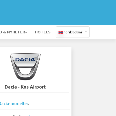
O & NYHETER
HOTELS
norsk bokmål
Dacia - Kos Airport
Dacia-modeller
.