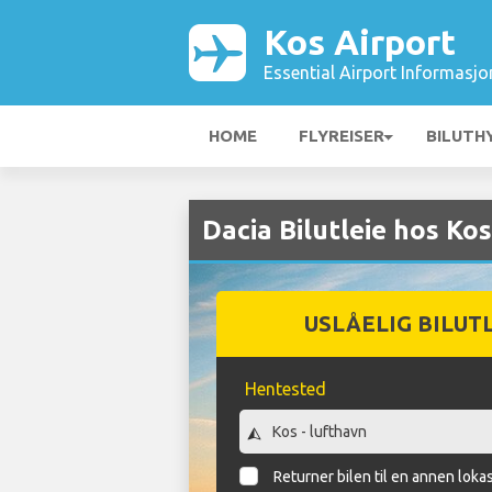
Kos Airport
Essential Airport Informasjo
HOME
FLYREISER
BILUTH
Dacia Bilutleie hos Ko
USLÅELIG BILUT
Hentested
Returner bilen til en annen loka