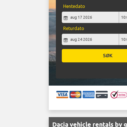
Hentedato
Returdato
SØK
Dacia vehicle rentals by 