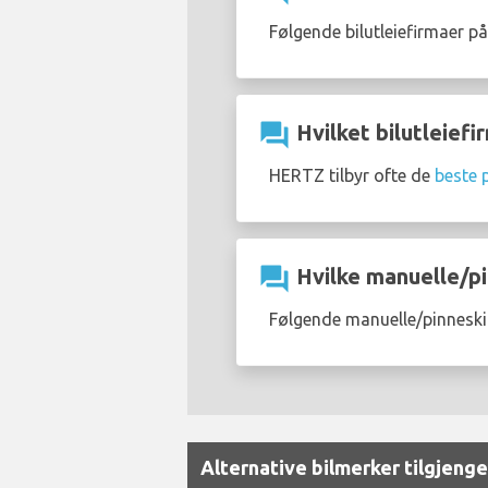
Følgende bilutleiefirmaer på
question_answer
Hvilket bilutleiefir
HERTZ tilbyr ofte de
beste p
question_answer
Hvilke manuelle/pin
Følgende manuelle/pinneskift
Alternative bilmerker tilgjengel