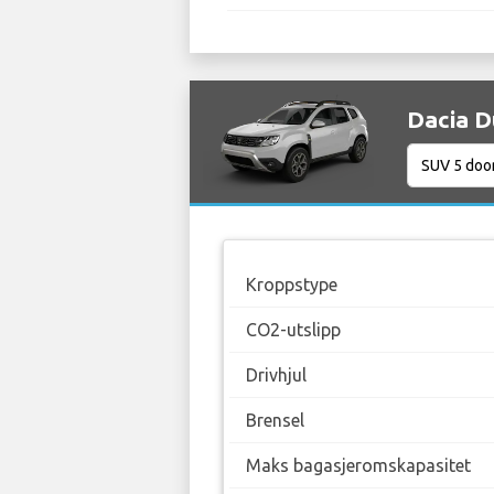
Dacia Du
Kroppstype
CO2-utslipp
Drivhjul
Brensel
Maks bagasjeromskapasitet