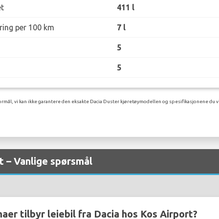
t
411 l
øring per 100 km
7 l
5
5
rmål, vi kan ikke garantere den eksakte Dacia Duster kjøretøymodellen og spesifikasjonene du vi
rt – Vanlige spørsmål
aer tilbyr leiebil fra Dacia hos Kos Airport?