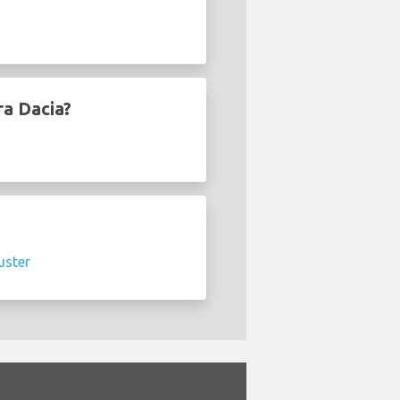
ra Dacia?
uster