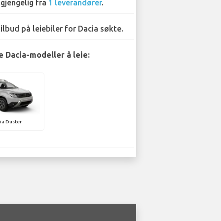
lgjengelig fra
1 leverandører
.
tilbud på leiebiler for Dacia søkte.
 Dacia-modeller å leie:
ia Duster