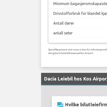
Minimum bagasjeromskapasite
Drivstofforbruk for blandet kj
Antall dører
antall seter
Spesifikasjonene som vises er kun for informasjonsfo
det gitte bilutleiefirmaet på Kos Airport.
Dacia Leiebil hos Kos Airpo
question_answer
Hvilke bilutleiefirm