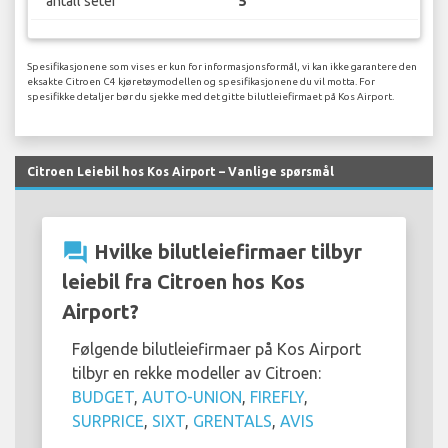
antall seter
5
Spesifikasjonene som vises er kun for informasjonsformål, vi kan ikke garantere den
eksakte Citroen C4 kjøretøymodellen og spesifikasjonene du vil motta. For
spesifikke detaljer bør du sjekke med det gitte bilutleiefirmaet på Kos Airport.
Citroen Leiebil hos Kos Airport – Vanlige spørsmål
question_answer
Hvilke bilutleiefirmaer tilbyr
leiebil fra Citroen hos Kos
Airport?
Følgende bilutleiefirmaer på Kos Airport
tilbyr en rekke modeller av Citroen:
BUDGET
,
AUTO-UNION
,
FIREFLY
,
SURPRICE
,
SIXT
,
GRENTALS
,
AVIS