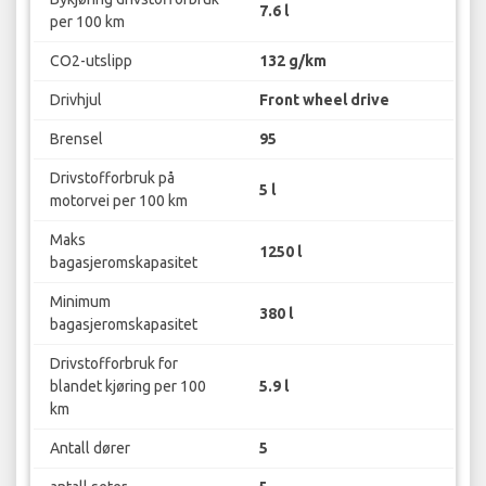
7.6 l
per 100 km
CO2-utslipp
132 g/km
Drivhjul
Front wheel drive
Brensel
95
Drivstofforbruk på
5 l
motorvei per 100 km
Maks
1250 l
bagasjeromskapasitet
Minimum
380 l
bagasjeromskapasitet
Drivstofforbruk for
blandet kjøring per 100
5.9 l
km
Antall dører
5