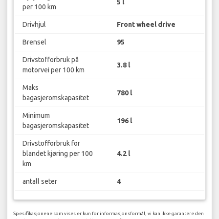
5 l
per 100 km
Drivhjul
Front wheel drive
Brensel
95
Drivstofforbruk på
3.8 l
motorvei per 100 km
Maks
780 l
bagasjeromskapasitet
Minimum
196 l
bagasjeromskapasitet
Drivstofforbruk for
blandet kjøring per 100
4.2 l
km
antall seter
4
Spesifikasjonene som vises er kun for informasjonsformål, vi kan ikke garantere den