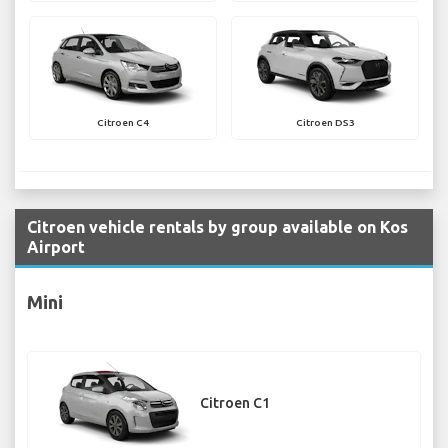
Citroen C4
Citroen DS3
Citroen vehicle rentals by group available on Kos
Airport
Mini
Citroen C1