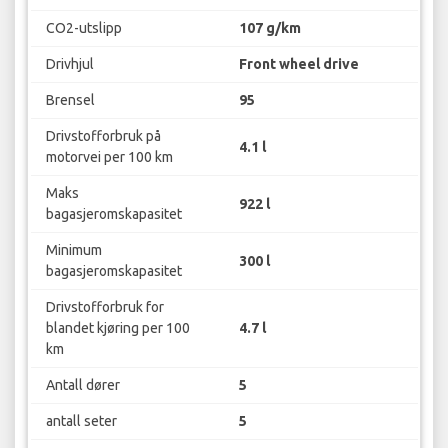
CO2-utslipp
107 g/km
Drivhjul
Front wheel drive
Brensel
95
Drivstofforbruk på
4.1 l
motorvei per 100 km
Maks
922 l
bagasjeromskapasitet
Minimum
300 l
bagasjeromskapasitet
Drivstofforbruk for
blandet kjøring per 100
4.7 l
km
Antall dører
5
antall seter
5