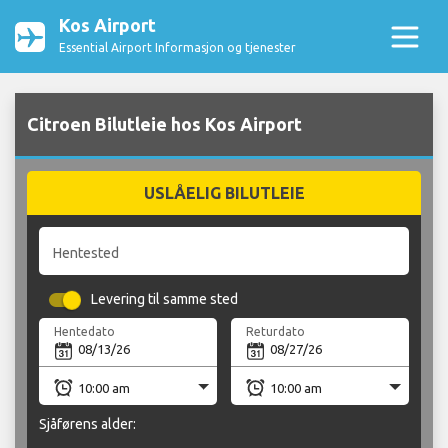
Kos Airport
Essential Airport Informasjon og tjenester
Citroen Bilutleie hos Kos Airport
USLÅELIG BILUTLEIE
Hentested
Levering til samme sted
Hentedato
Returdato
Sjåførens alder: