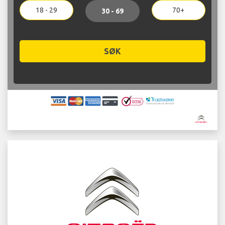
18 - 29
70+
30 - 69
SØK