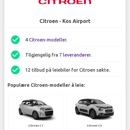
Citroen - Kos Airport
check_circle
4
Citroen-modeller
.
check_circle
Tilgjengelig fra
7 leverandører
.
check_circle
12 tilbud på leiebiler for Citroen søkte.
Populære Citroen-modeller å leie:
Citroen C1
Citroen C3