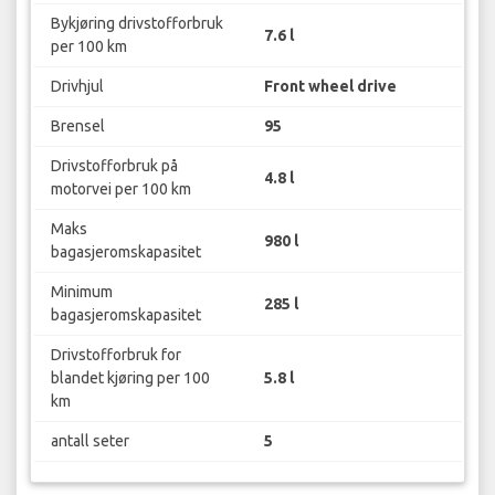
Bykjøring drivstofforbruk
7.6 l
per 100 km
Drivhjul
Front wheel drive
Brensel
95
Drivstofforbruk på
4.8 l
motorvei per 100 km
Maks
980 l
bagasjeromskapasitet
Minimum
285 l
bagasjeromskapasitet
Drivstofforbruk for
blandet kjøring per 100
5.8 l
km
antall seter
5