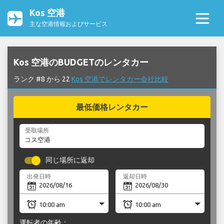
Kos 空港
主な空港情報およびサービス
Kos 空港のBUDGETのレンタカー
ランク #8 から 22
Kos 空港でレンタカー会社比較
最低価格レンタカー
受取場所
同じ場所に返却
出発日時
返却日時
運転者の年齢：