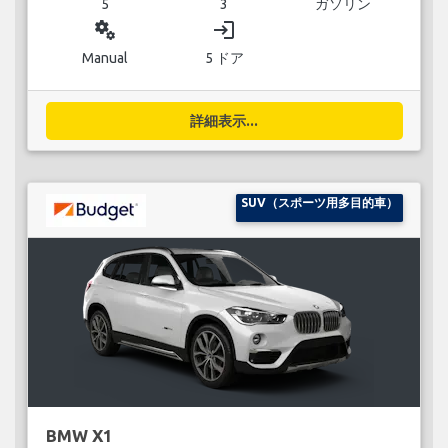
5
3
ガソリン
miscellaneous_services
login
Manual
5 ドア
詳細表示...
SUV（スポーツ用多目的車）
BMW X1