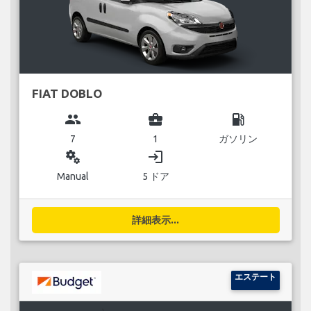
FIAT DOBLO
group
business_center
local_gas_station
7
1
ガソリン
miscellaneous_services
login
Manual
5 ドア
詳細表示...
エステート