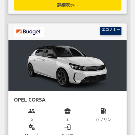
詳細表示...
エコノミー
OPEL CORSA
group
business_center
local_gas_station
5
2
ガソリン
miscellaneous_services
login