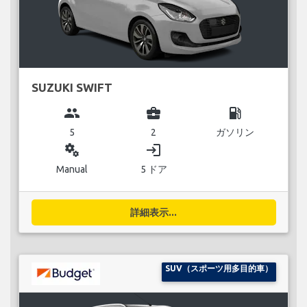
SUZUKI SWIFT
group
business_center
local_gas_station
5
2
ガソリン
miscellaneous_services
login
Manual
5 ドア
詳細表示...
SUV（スポーツ用多目的車）