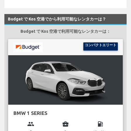
Budget で Kos 空港でから利用可能なレンタカーは？
Budget で Kos 空港で利用可能なレンタカーは：
コンパクトエリート
BMW 1 SERIES
group
business_center
local_gas_station