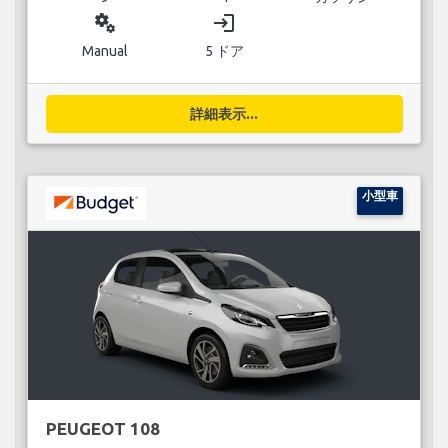
miscellaneous_services
login
Manual
5 ドア
詳細表示...
小型車
PEUGEOT 108