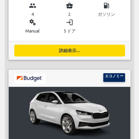
group
business_center
local_gas_station
4
2
ガソリン
miscellaneous_services
login
Manual
5 ドア
詳細表示...
エコノミー