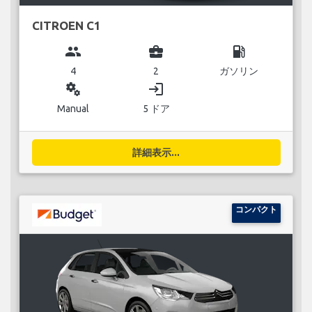
CITROEN C1
group
business_center
local_gas_station
4
2
ガソリン
miscellaneous_services
login
Manual
5 ドア
詳細表示...
コンパクト