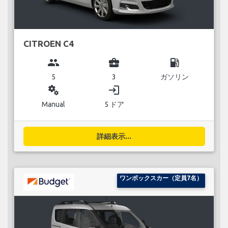
CITROEN C4
group
business_center
local_gas_station
5
3
ガソリン
miscellaneous_services
login
Manual
5 ドア
詳細表示...
ワンボックスカー（定員7名）