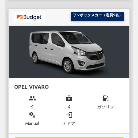
ワンボックスカー（定員9名）
OPEL VIVARO
group
business_center
local_gas_station
9
4
ガソリン
miscellaneous_services
login
Manual
5 ドア