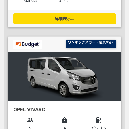
Manual
5 ドア
詳細表示...
ワンボックスカー（定員9名）
OPEL VIVARO
group
business_center
local_gas_station
9
4
ガソリン