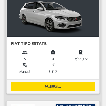
FIAT TIPO ESTATE
group
business_center
local_gas_station
5
4
ガソリン
miscellaneous_services
login
Manual
5 ドア
詳細表示...
SUV（スポーツ用多目的車）