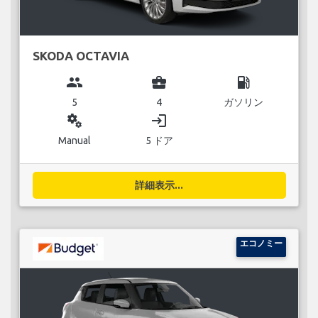
SKODA OCTAVIA
group
business_center
local_gas_station
5
4
ガソリン
miscellaneous_services
login
Manual
5 ドア
詳細表示...
エコノミー