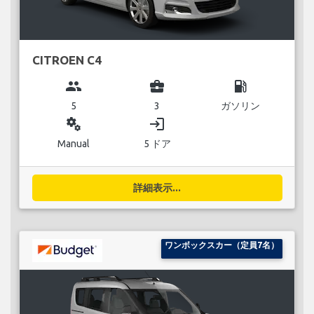
CITROEN C4
group
business_center
local_gas_station
5
3
ガソリン
miscellaneous_services
login
Manual
5 ドア
詳細表示...
ワンボックスカー（定員7名）