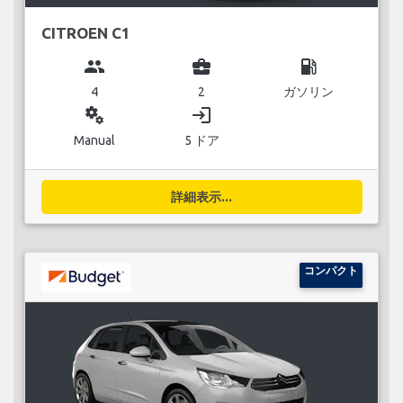
CITROEN C1
group
business_center
local_gas_station
4
2
ガソリン
miscellaneous_services
login
Manual
5 ドア
詳細表示...
コンパクト