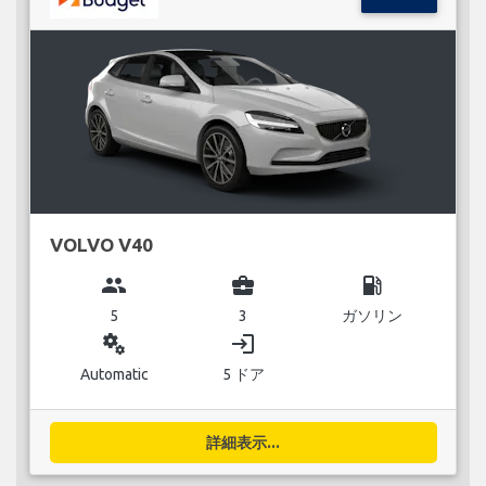
VOLVO V40
group
business_center
local_gas_station
5
3
ガソリン
miscellaneous_services
login
Automatic
5 ドア
詳細表示...