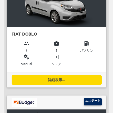
FIAT DOBLO
group
business_center
local_gas_station
7
1
ガソリン
miscellaneous_services
login
Manual
5 ドア
詳細表示...
エステート