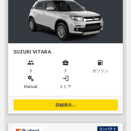
SUZUKI VITARA
group
business_center
local_gas_station
5
3
ガソリン
miscellaneous_services
login
Manual
5 ドア
詳細表示...
コンパクト