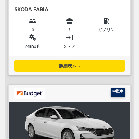
SKODA FABIA
group
business_center
local_gas_station
5
2
ガソリン
miscellaneous_services
login
Manual
5 ドア
詳細表示...
中型車