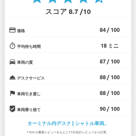
スコア 8.7 /10
credit_card
84 / 100
価格
timer
18 ミニ
平均待ち時間
directions_car
87 / 100
車両の質
room_service
88 / 100
デスクサービス
flag
88 / 100
車両引き渡し
beenhere
90 / 100
車両乗り捨て
ターミナル内デスク | シャトル車両。
* 435 の最新レビューをもとに1725合計レビューから計算。