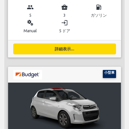
group
business_center
local_gas_station
5
3
ガソリン
miscellaneous_services
login
Manual
5 ドア
詳細表示...
小型車