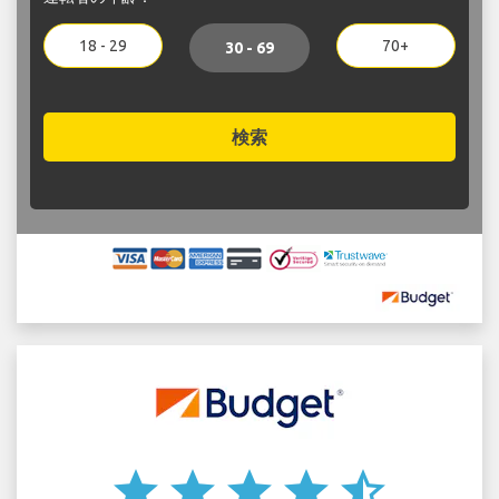
18 - 29
70+
30 - 69
検索
star
star
star
star
star_half