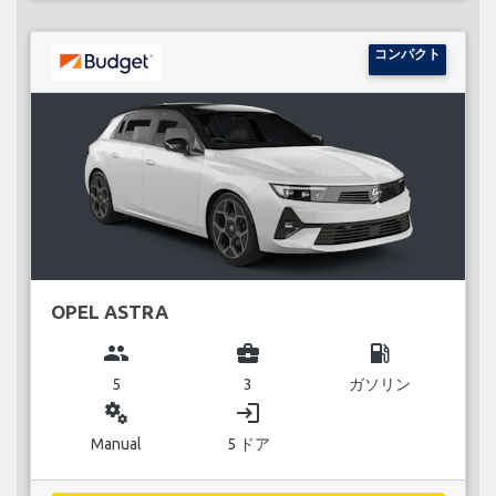
コンパクト
OPEL ASTRA
group
business_center
local_gas_station
5
3
ガソリン
miscellaneous_services
login
Manual
5 ドア