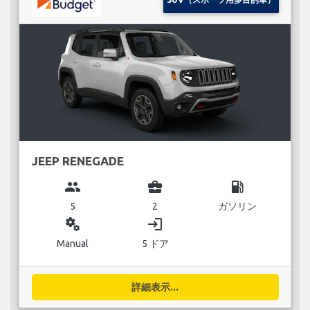
JEEP RENEGADE
group
business_center
local_gas_station
5
2
ガソリン
miscellaneous_services
login
Manual
5 ドア
詳細表示...