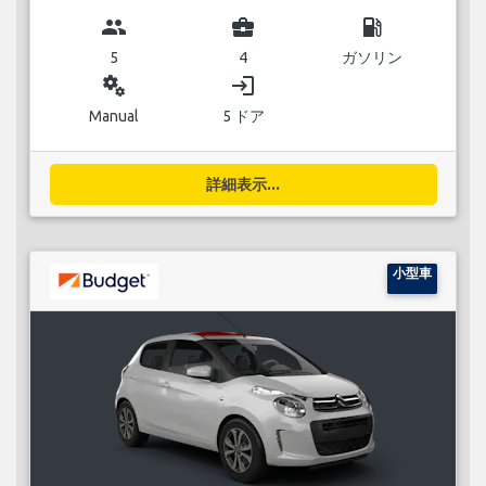
group
business_center
local_gas_station
5
4
ガソリン
miscellaneous_services
login
Manual
5 ドア
詳細表示...
小型車