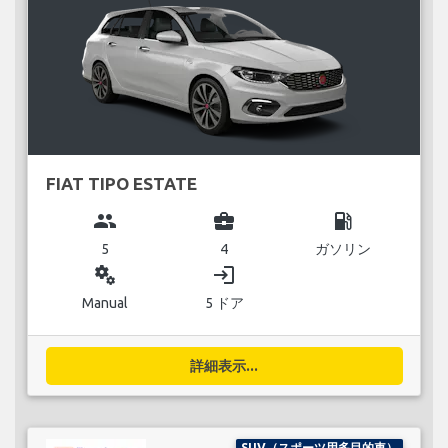
FIAT TIPO ESTATE
group
business_center
local_gas_station
5
4
ガソリン
miscellaneous_services
login
Manual
5 ドア
詳細表示...
SUV（スポーツ用多目的車）