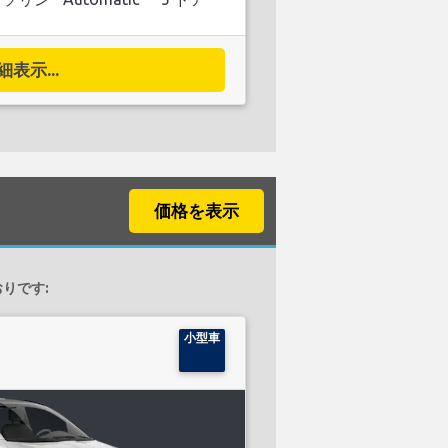
細表示...
価格を表示
おりです:
小型車