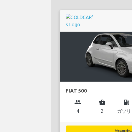
FIAT 500
group
business_center
local_gas_station
4
2
ガソリ
詳細表示.