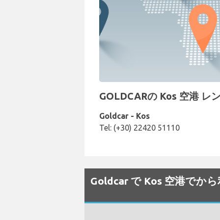
GOLDCARの Kos 空港 
Goldcar - Kos
Tel: (+30) 22420 51110
Goldcar で Kos 空