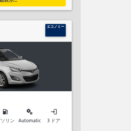
エコノミー
local_gas_station
miscellaneous_services
login
ガソリン
Automatic
3 ドア