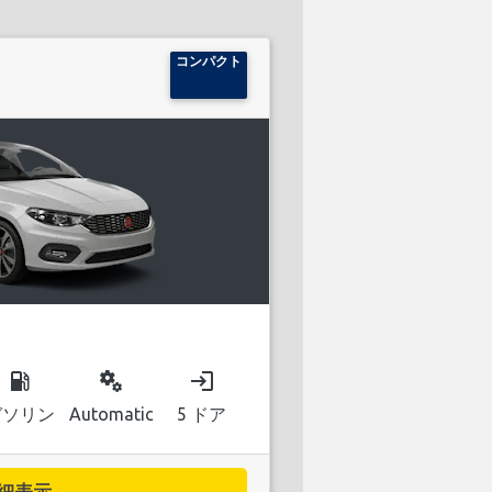
コンパクト
local_gas_station
miscellaneous_services
login
ガソリン
Automatic
5 ドア
細表示...