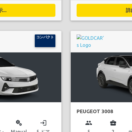
..
詳
コンパクト
PEUGEOT 3008
miscellaneous_services
login
group
business_center
ン
Manual
5 ドア
5
2