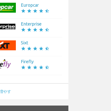
Europcar
star
star
star
star
star_half
Enterprise
star
star
star
star
star_half
Sixt
star
star
star
star
star_half
Firefly
star
star
star
star
star_half
増やす