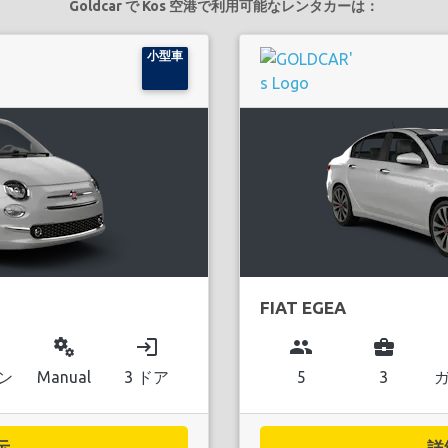
Goldcar で Kos 空港で利用可能なレンタカーは：
小型車
FIAT EGEA
miscellaneous_services
login
group
business_center
ン
Manual
3 ドア
5
3
..
詳