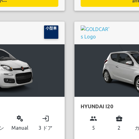
小型車
HYUNDAI I20
miscellaneous_services
login
group
business_center
ン
Manual
3 ドア
5
2