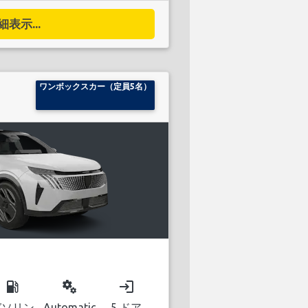
細表示...
ワンボックスカー（定員5名）
local_gas_station
miscellaneous_services
login
ガソリン
Automatic
5 ドア