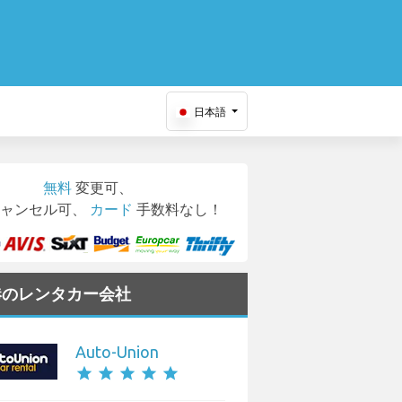
日本語
無料
変更可、
ャンセル可、
カード
手数料なし！
空港のレンタカー会社
Auto-Union
star
star
star
star
star