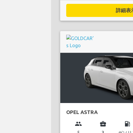
詳細表示.
OPEL ASTRA
group
business_center
local_gas_station
5
3
ガソリ