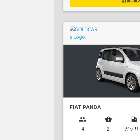
FIAT PANDA
group
business_center
local_gas_station
4
2
ガソリ