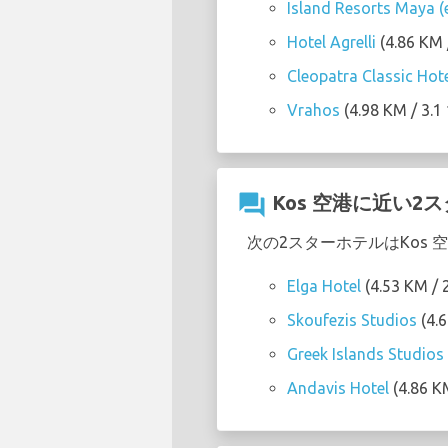
Island Resorts Maya (
Hotel Agrelli
(4.86 KM
Cleopatra Classic Hot
Vrahos
(4.98 KM / 3
question_answer
Kos 空港に近い2
次の2スターホテルはKos
Elga Hotel
(4.53 KM /
Skoufezis Studios
(4.
Greek Islands Studios
Andavis Hotel
(4.86 K