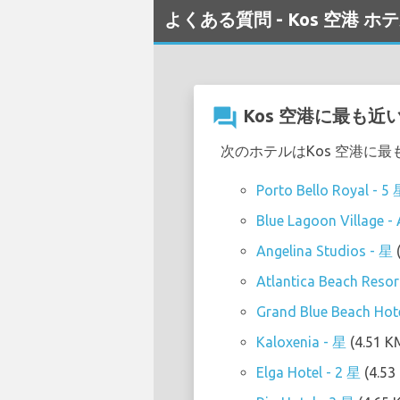
よくある質問 - Kos 空港 ホ
question_answer
Kos 空港に最も
次のホテルはKos 空港に
Porto Bello Royal - 5
Blue Lagoon Village - A
Angelina Studios - 星
Atlantica Beach Resor
Grand Blue Beach Hote
Kaloxenia - 星
(4.51 K
Elga Hotel - 2 星
(4.53