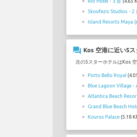
Rio Hotel - 3 星
(4.65 
Skoufezis Studios - 2
Island Resorts Maya (
question_answer
Kos 空港に近い5
次の5スターホテルはKos
Porto Bello Royal
(4.0
Blue Lagoon Village - A
Atlantica Beach Resor
Grand Blue Beach Hot
Kouros Palace
(5.18 