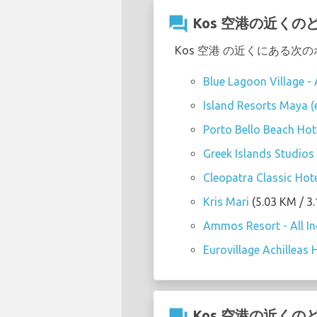
question_answer
Kos 空港の近く
Kos 空港 の近くにある
Blue Lagoon Village - A
Island Resorts Maya (
Porto Bello Beach Hot
Greek Islands Studios
Cleopatra Classic Hot
Kris Mari
(5.03 KM / 
Ammos Resort - All In
Eurovillage Achilleas 
Kos 空港の近く