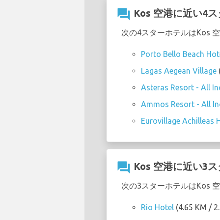
question_answer
Kos 空港に近い4
次の4スターホテルはKos
Porto Bello Beach Hot
Lagas Aegean Village
Asteras Resort - All In
Ammos Resort - All In
Eurovillage Achilleas 
question_answer
Kos 空港に近い3
次の3スターホテルはKos
Rio Hotel
(4.65 KM / 