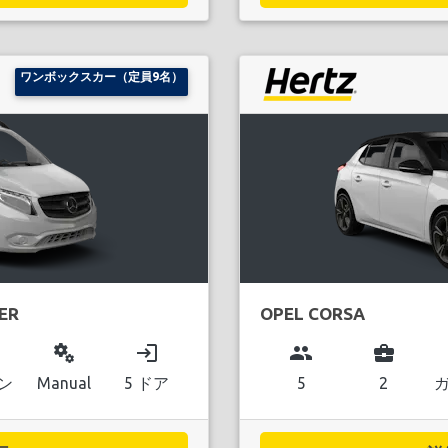
ワンボックスカー（定員9名）
ER
OPEL CORSA
miscellaneous_services
login
group
business_center
ン
Manual
5 ドア
5
2