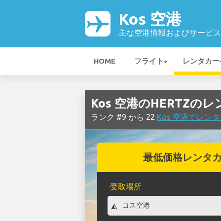
Kos 空港
主な空港情報およびサービス
HOME
フライト
レンタカー
Kos 空港のHERTZの
ランク #9 から 22
Kos 空港でレン
最低価格レンタ
受取場所