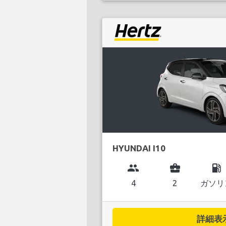
HYUNDAI I10
group
business_center
local_gas_station
4
2
ガソリ
詳細表示.