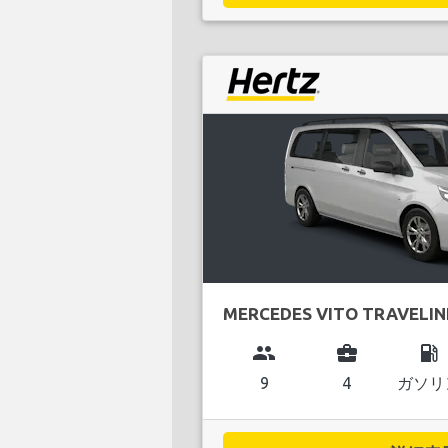
MERCEDES VITO TRAVELIN
group
business_center
local_gas_station
9
4
ガソリ