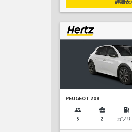
詳細表示.
PEUGEOT 208
group
business_center
local_gas_station
5
2
ガソリ