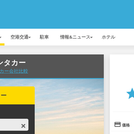
空港交通
駐車
情報&ニュース
ホテル
レンタカー
タカー会社比較
st
カー
credit_card
価格