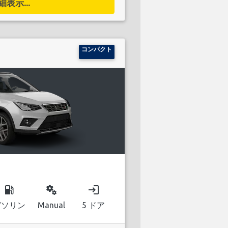
細表示...
コンパクト
local_gas_station
miscellaneous_services
login
ガソリン
Manual
5 ドア