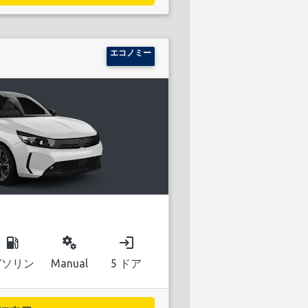
エコノミー
local_gas_station
miscellaneous_services
login
ガソリン
Manual
5 ドア