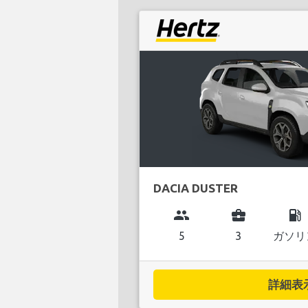
DACIA DUSTER
group
business_center
local_gas_station
5
3
ガソリ
詳細表示.