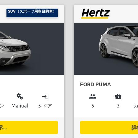
SUV（スポーツ用多目的車）
FORD PUMA
miscellaneous_services
login
group
business_center
ン
Manual
5 ドア
5
3
..
詳