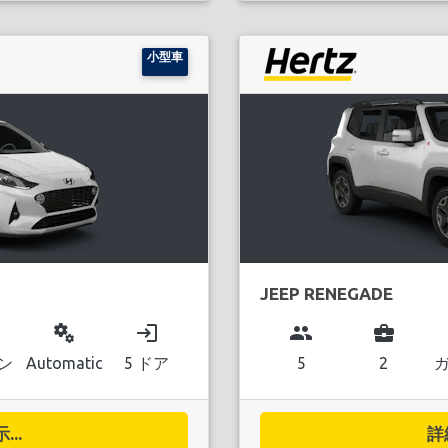
小型車
JEEP RENEGADE
miscellaneous_services
login
group
business_center
ン
Automatic
5 ドア
5
2
..
詳