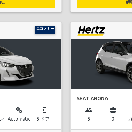
..
詳
エコノミー
SEAT ARONA
miscellaneous_services
login
group
business_center
ン
Automatic
5 ドア
5
3