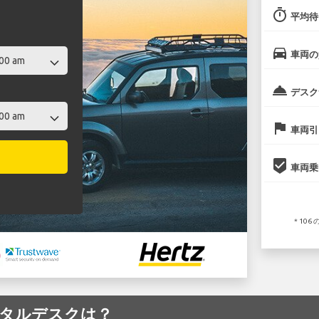
timer
平均待
directions_car
車両の
room_service
デスク
flag
車両引
beenhere
車両乗
* 10
レンタルデスクは？