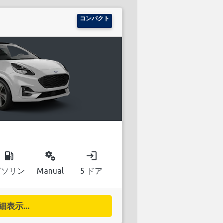
コンパクト
local_gas_station
miscellaneous_services
login
ガソリン
Manual
5 ドア
細表示...