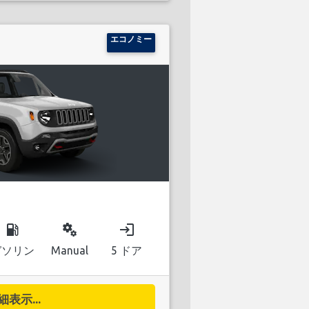
エコノミー
local_gas_station
miscellaneous_services
login
ガソリン
Manual
5 ドア
細表示...