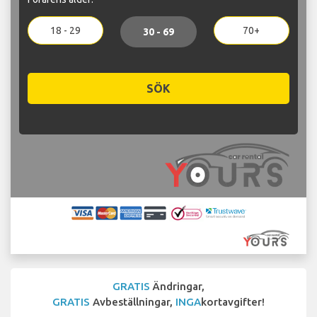
18 - 29
70+
30 - 69
SÖK
GRATIS
Ändringar,
GRATIS
Avbeställningar,
INGA
kortavgifter!