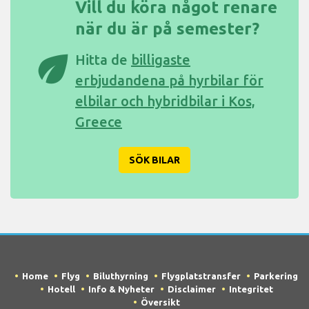
Vill du köra något renare
när du är på semester?
eco
Hitta de
billigaste
erbjudandena på hyrbilar för
elbilar och hybridbilar i Kos,
Greece
SÖK BILAR
Home
Flyg
Biluthyrning
Flygplatstransfer
Parkering
Hotell
Info & Nyheter
Disclaimer
Integritet
Översikt