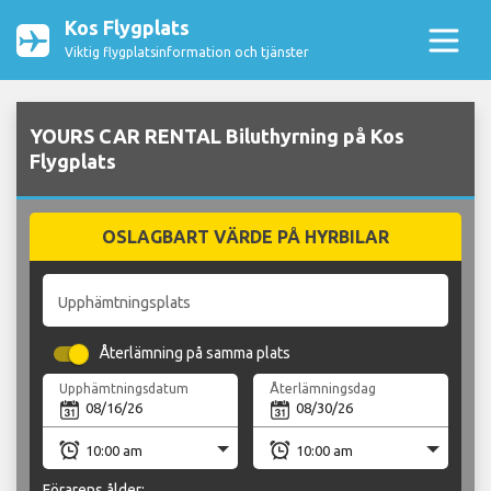
Kos Flygplats
Viktig flygplatsinformation och tjänster
YOURS CAR RENTAL Biluthyrning på Kos
Flygplats
OSLAGBART VÄRDE PÅ HYRBILAR
Upphämtningsplats
Återlämning på samma plats
Upphämtningsdatum
Återlämningsdag
Förarens ålder: