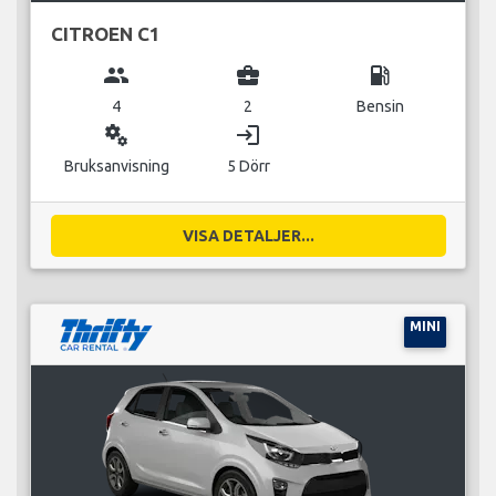
CITROEN C1
group
business_center
local_gas_station
4
2
Bensin
miscellaneous_services
login
Bruksanvisning
5 Dörr
VISA DETALJER...
MINI