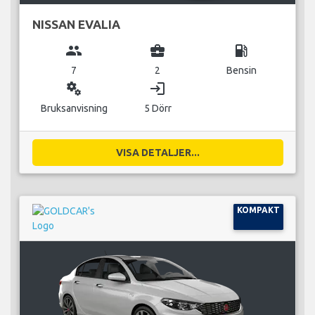
NISSAN EVALIA
group
business_center
local_gas_station
7
2
Bensin
miscellaneous_services
login
Bruksanvisning
5 Dörr
VISA DETALJER...
KOMPAKT