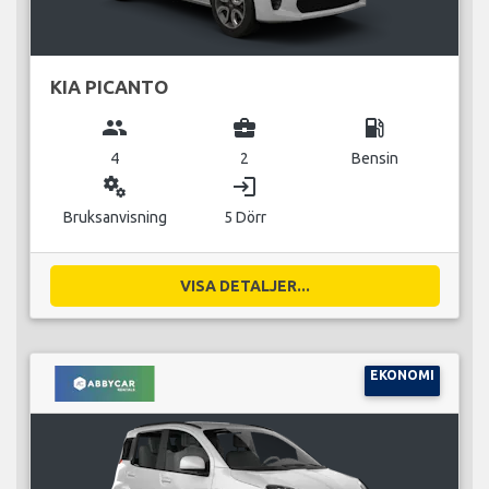
KIA PICANTO
group
business_center
local_gas_station
4
2
Bensin
miscellaneous_services
login
Bruksanvisning
5 Dörr
VISA DETALJER...
EKONOMI