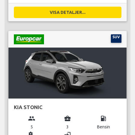
VISA DETALJER...
SUV
KIA STONIC
group
business_center
local_gas_station
5
3
Bensin
miscellaneous_services
login