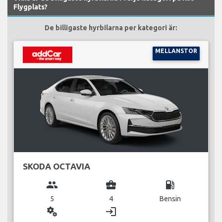
Flygplats?
De billigaste hyrbilarna per kategori är:
MELLANSTOR
SKODA OCTAVIA
group
business_center
local_gas_station
5
4
Bensin
miscellaneous_services
login