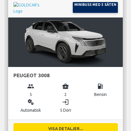
MINIBUSS MED 5 SÄTEN
PEUGEOT 3008
group
business_center
local_gas_station
5
2
Bensin
miscellaneous_services
login
Automatisk
5 Dörr
VISA DETALJER...