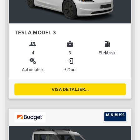
TESLA MODEL 3
group
business_center
local_gas_station
4
3
Elektrisk
miscellaneous_services
login
Automatisk
5 Dörr
VISA DETALJER...
MINIBUSS