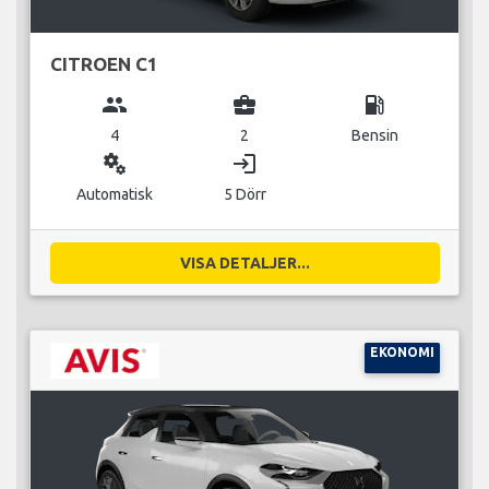
CITROEN C1
group
business_center
local_gas_station
4
2
Bensin
miscellaneous_services
login
Automatisk
5 Dörr
VISA DETALJER...
EKONOMI