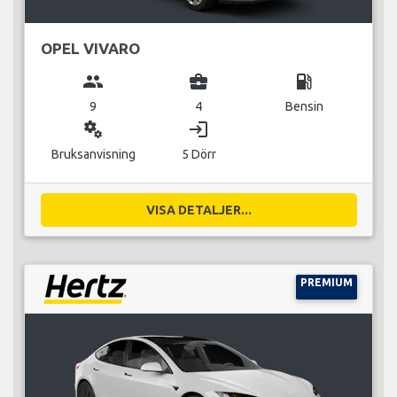
OPEL VIVARO
group
business_center
local_gas_station
9
4
Bensin
miscellaneous_services
login
Bruksanvisning
5 Dörr
VISA DETALJER...
PREMIUM