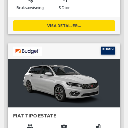
Bruksanvisning
5 Dörr
VISA DETALJER...
KOMBI
FIAT TIPO ESTATE
group
business_center
local_gas_station