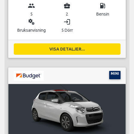
group
business_center
local_gas_station
5
2
Bensin
miscellaneous_services
login
Bruksanvisning
5 Dörr
VISA DETALJER...
MINI