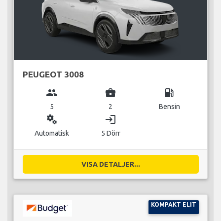
PEUGEOT 3008
group
business_center
local_gas_station
5
2
Bensin
miscellaneous_services
login
Automatisk
5 Dörr
VISA DETALJER...
KOMPAKT ELIT