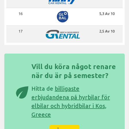
16
5,3 Av 10
17
2,5 Av 10
Vill du köra något renare
när du är på semester?
eco
Hitta de
billigaste
erbjudandena på hyrbilar för
elbilar och hybridbilar i Kos,
Greece