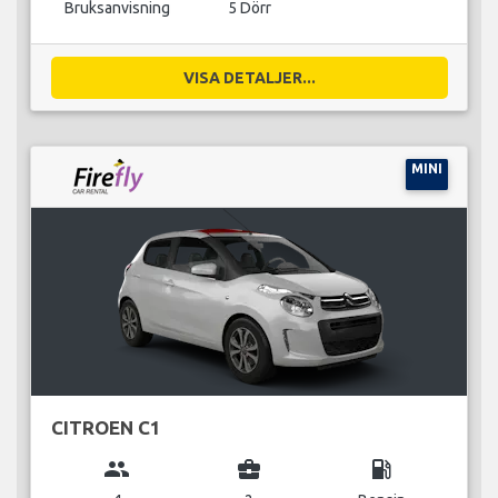
Bruksanvisning
5 Dörr
VISA DETALJER...
MINI
CITROEN C1
group
business_center
local_gas_station