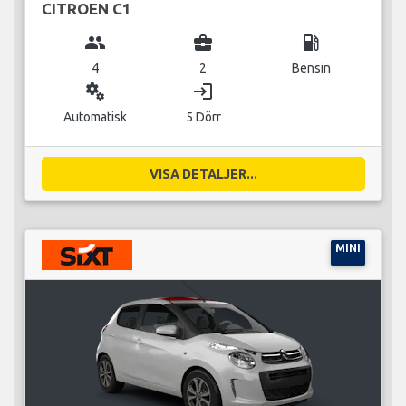
CITROEN C1
group
business_center
local_gas_station
4
2
Bensin
miscellaneous_services
login
Automatisk
5 Dörr
VISA DETALJER...
MINI