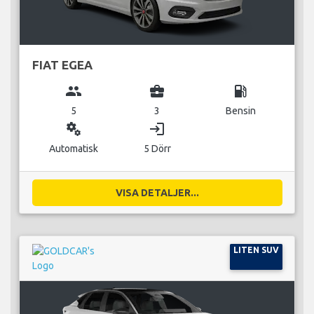
FIAT EGEA
group
business_center
local_gas_station
5
3
Bensin
miscellaneous_services
login
Automatisk
5 Dörr
VISA DETALJER...
LITEN SUV