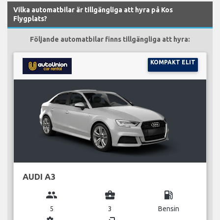
Vilka automatbilar är tillgängliga att hyra på Kos
Flygplats?
Följande automatbilar finns tillgängliga att hyra:
KOMPAKT ELIT
AUDI A3
group
business_center
local_gas_station
5
3
Bensin