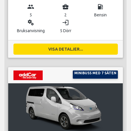
group
business_center
local_gas_station
5
2
Bensin
miscellaneous_services
login
Bruksanvisning
5 Dörr
VISA DETALJER...
MINIBUSS MED 7 SÄTEN