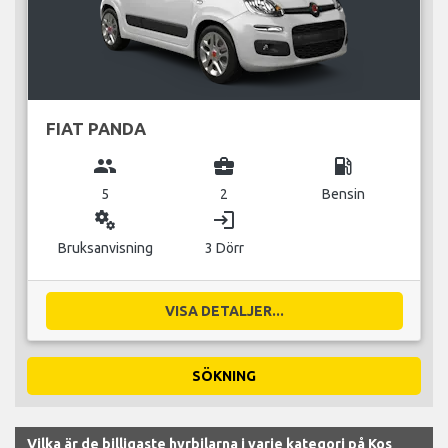
FIAT PANDA
group
business_center
local_gas_station
5
2
Bensin
miscellaneous_services
login
Bruksanvisning
3 Dörr
VISA DETALJER...
SÖKNING
Vilka är de billigaste hyrbilarna i varje kategori på Kos