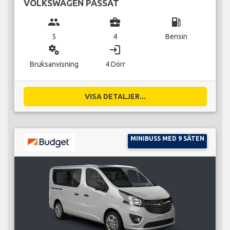
VOLKSWAGEN PASSAT
group
business_center
local_gas_station
5
4
Bensin
miscellaneous_services
login
Bruksanvisning
4 Dörr
VISA DETALJER...
MINIBUSS MED 9 SÄTEN