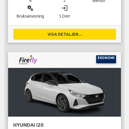
4
2
Bensin
miscellaneous_services
login
Bruksanvisning
5 Dörr
VISA DETALJER...
EKONOMI
HYUNDAI I20