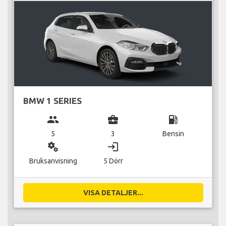
BMW 1 SERIES
group
business_center
local_gas_station
5
3
Bensin
miscellaneous_services
login
Bruksanvisning
5 Dörr
VISA DETALJER...