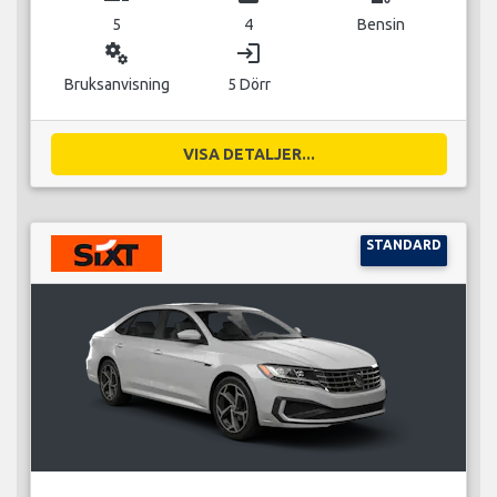
5
4
Bensin
miscellaneous_services
login
Bruksanvisning
5 Dörr
VISA DETALJER...
STANDARD