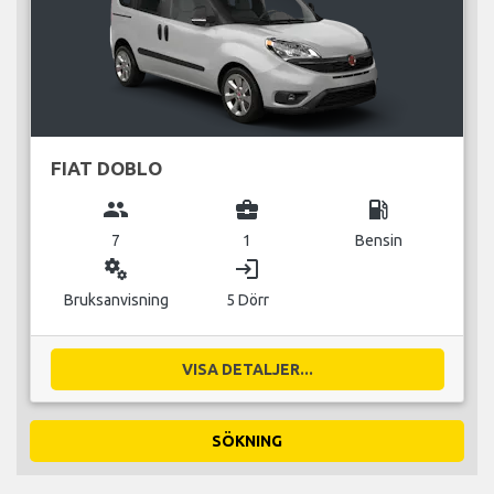
FIAT DOBLO
group
business_center
local_gas_station
7
1
Bensin
miscellaneous_services
login
Bruksanvisning
5 Dörr
VISA DETALJER...
SÖKNING