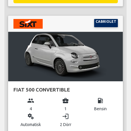
CABRIOLET
FIAT 500 CONVERTIBLE
group
business_center
local_gas_station
4
1
Bensin
miscellaneous_services
login
Automatisk
2 Dörr