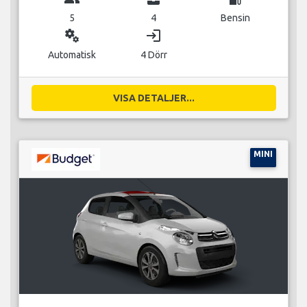
5
4
Bensin
miscellaneous_services
login
Automatisk
4 Dörr
VISA DETALJER...
MINI