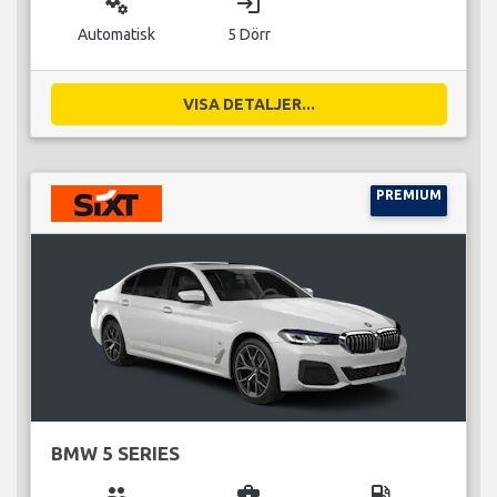
miscellaneous_services
login
Automatisk
5 Dörr
VISA DETALJER...
PREMIUM
BMW 5 SERIES
group
business_center
local_gas_station