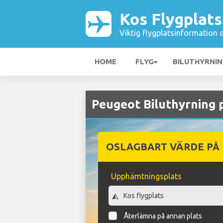
Kos Flygplats
Viktig flygplatsinformation 
HOME
FLYG
BILUTHYRNI
Peugeot Biluthyrning 
OSLAGBART VÄRDE PÅ
Upphämtningsplats
Återlämna på annan plats