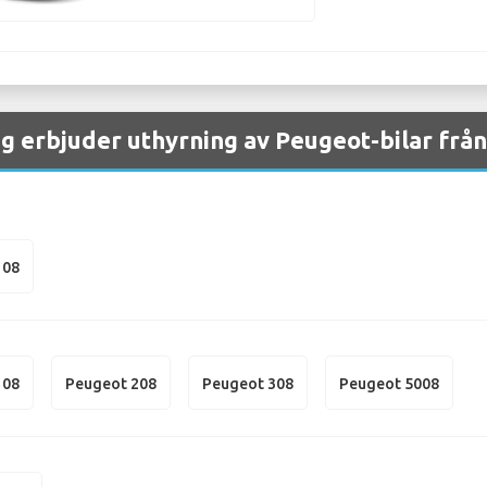
g erbjuder uthyrning av Peugeot-bilar från
108
108
Peugeot 208
Peugeot 308
Peugeot 5008