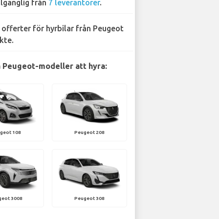
llgänglig från
7 leverantörer
.
 offerter för hyrbilar från Peugeot
kte.
 Peugeot-modeller att hyra:
geot 108
Peugeot 208
geot 3008
Peugeot 308