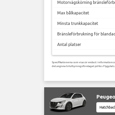
Motorvägskörning bränsleförb
Max bålkapacitet
Minsta trunkkapacitet
Bränsleförbrukning för blanda
Antal platser
Specifikationerna som visas är endast i informations
det angivna biluthyrningsföretaget på Kos Flygplats.
Peugeot