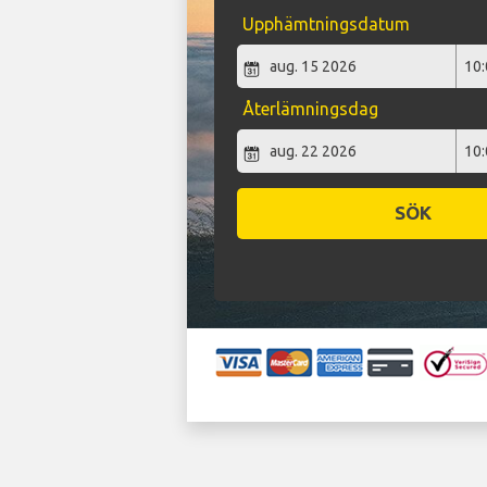
Upphämtningsdatum
Återlämningsdag
SÖK