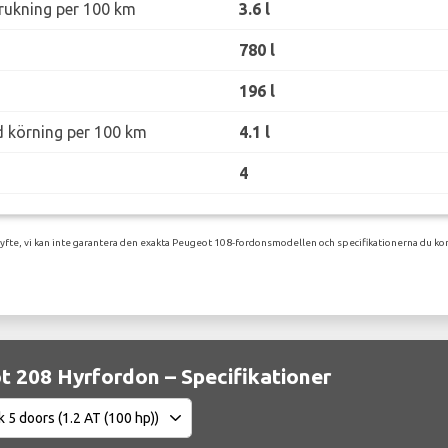
rukning per 100 km
3.6 l
780 l
196 l
d körning per 100 km
4.1 l
4
syfte, vi kan inte garantera den exakta Peugeot 108-fordonsmodellen och specifikationerna du kom
 208 Hyrfordon – Specifikationer