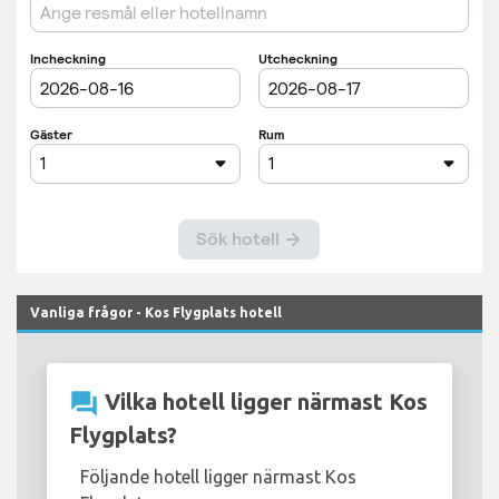
Vanliga frågor - Kos Flygplats hotell
question_answer
Vilka hotell ligger närmast Kos
Flygplats?
Följande hotell ligger närmast Kos