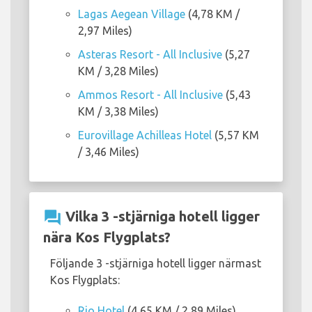
Lagas Aegean Village
(4,78 KM /
2,97 Miles)
Asteras Resort - All Inclusive
(5,27
KM / 3,28 Miles)
Ammos Resort - All Inclusive
(5,43
KM / 3,38 Miles)
Eurovillage Achilleas Hotel
(5,57 KM
/ 3,46 Miles)
question_answer
Vilka 3 -stjärniga hotell ligger
nära Kos Flygplats?
Följande 3 -stjärniga hotell ligger närmast
Kos Flygplats:
Rio Hotel
(4,65 KM / 2,89 Miles)