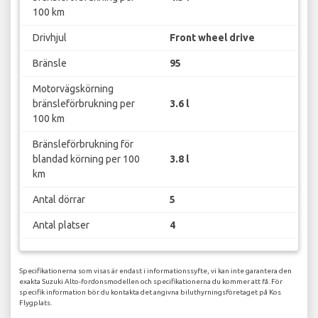
100 km
Drivhjul
Front wheel drive
Bränsle
95
Motorvägskörning
bränsleförbrukning per
3.6 l
100 km
Bränsleförbrukning för
blandad körning per 100
3.8 l
km
Antal dörrar
5
Antal platser
4
Specifikationerna som visas är endast i informationssyfte, vi kan inte garantera den
exakta Suzuki Alto-fordonsmodellen och specifikationerna du kommer att få. För
specifik information bör du kontakta det angivna biluthyrningsföretaget på Kos
Flygplats.