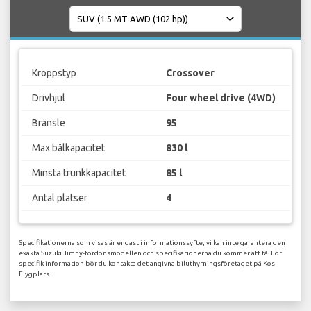
Kroppstyp
Crossover
Drivhjul
Four wheel drive (4WD)
Bränsle
95
Max bålkapacitet
830 l
Minsta trunkkapacitet
85 l
Antal platser
4
Specifikationerna som visas är endast i informationssyfte, vi kan inte garantera den
exakta Suzuki Jimny-fordonsmodellen och specifikationerna du kommer att få. För
specifik information bör du kontakta det angivna biluthyrningsföretaget på Kos
Flygplats.