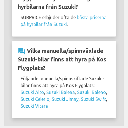
hyrbilarna från Suzuki?
SURPRICE erbjuder ofta de
bästa priserna
på hyrbilar från Suzuki
.
question_answer
Vilka manuella/spinnväxlade
Suzuki-bilar finns att hyra på Kos
Flygplats?
Följande manuella/spinnskiftade Suzuki-
bilar finns att hyra på Kos Flygplats:
Suzuki Alto
,
Suzuki Balena
,
Suzuki Baleno
,
Suzuki Celerio
,
Suzuki Jimny
,
Suzuki Swift
,
Suzuki Vitara