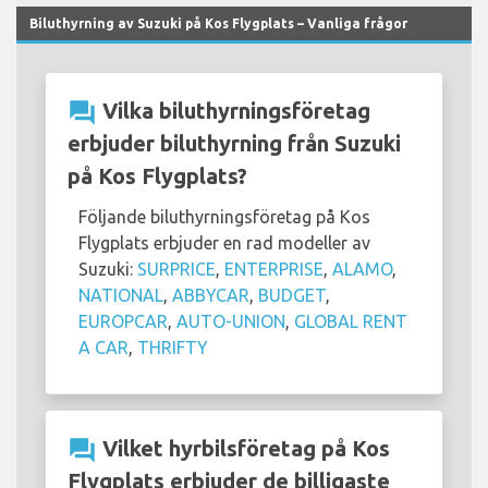
Biluthyrning av Suzuki på Kos Flygplats – Vanliga frågor
question_answer
Vilka biluthyrningsföretag
erbjuder biluthyrning från Suzuki
på Kos Flygplats?
Följande biluthyrningsföretag på Kos
Flygplats erbjuder en rad modeller av
Suzuki:
SURPRICE
,
ENTERPRISE
,
ALAMO
,
NATIONAL
,
ABBYCAR
,
BUDGET
,
EUROPCAR
,
AUTO-UNION
,
GLOBAL RENT
A CAR
,
THRIFTY
question_answer
Vilket hyrbilsföretag på Kos
Flygplats erbjuder de billigaste