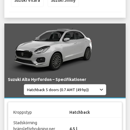
Suzuki Vitara
Suzuki Jimny
Suzuki Alto Hyrfordon – Specifikationer
Kroppstyp
Hatchback
Stadskörning
bränsleförbrukning per
4.5 l