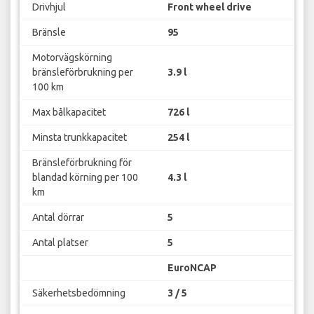
Drivhjul
Front wheel drive
Bränsle
95
Motorvägskörning
bränsleförbrukning per
3.9 l
100 km
Max bålkapacitet
726 l
Minsta trunkkapacitet
254 l
Bränsleförbrukning för
blandad körning per 100
4.3 l
km
Antal dörrar
5
Antal platser
5
EuroNCAP
Säkerhetsbedömning
3 / 5