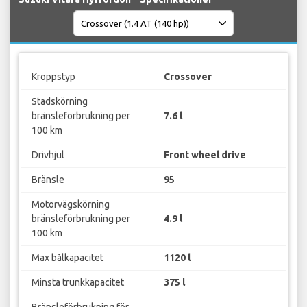
Kroppstyp
Crossover
Stadskörning
bränsleförbrukning per
7.6 l
100 km
Drivhjul
Front wheel drive
Bränsle
95
Motorvägskörning
bränsleförbrukning per
4.9 l
100 km
Max bålkapacitet
1120 l
Minsta trunkkapacitet
375 l
Bränsleförbrukning för