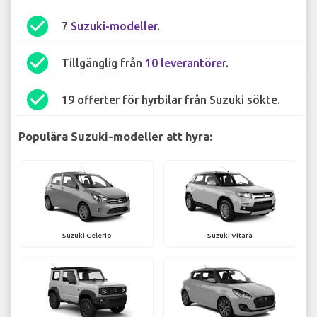
check_circle
7
Suzuki-modeller
.
check_circle
Tillgänglig från
10 leverantörer
.
check_circle
19 offerter för hyrbilar från Suzuki sökte.
Populära Suzuki-modeller att hyra:
Suzuki Celerio
Suzuki Vitara