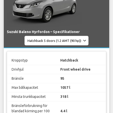
Suzuki Baleno Hyrfordon – Specifikationer
Kroppstyp
Hatchback
Drivhjul
Front wheel drive
Bränsle
95
Max bålkapacitet
1057 l
Minsta trunkkapacitet
318 l
Bränsleförbrukning för
blandad körning per 100
4.4 l