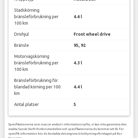
Stadskörning
bränsleförbrukning per
4.6 l
100 km
Drivhjul
Front wheel drive
Bränsle
95, 92
Motorvägskörning
bränsleförbrukning per
4.3 l
100 km
Bränsleförbrukning för
blandad körning per 100
4.4 l
km
Antal platser
5
Specifikationerna som visas är endast i informationssyfte, vi kan inte garantera den
exakta Suzuki Swift-fordonsmodellen och specifikationerna du kommer att få. För
specifik information bör du kontakta det angivna biluthyrningsföretaget på Kos